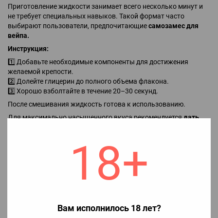
Приготовление жидкости занимает всего несколько минут и
не требует специальных навыков. Такой формат часто
выбирают пользователи, предпочитающие
самозамес для
вейпа.
Инструкция:
1️⃣ Добавьте необходимые компоненты для достижения
желаемой крепости.
2️⃣ Долейте глицерин до полного объема флакона.
3️⃣ Хорошо взболтайте в течение 20–30 секунд.
После смешивания жидкость готова к использованию.
Для максимально насыщенного вкуса рекомендуется
дать
настояться до 2 дней,
но можно использовать сразу.
18+
Готовая
солевая жидкость для POD систем
обеспечивает
быстрое насыщение и комфортное парение.
Преимущества линейки Elfliq
✔️ фирменные вкусы в стиле Elf Bar
✔️ идеально для
POD систем
Вам исполнилось 18 лет?
✔️ насыщенный и стабильный аромат