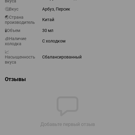
вкуса
🤔Вкус
Арбуз, Персик
🌏Страна
Китай
производитель
🧪Объем
30 мл
🧊Наличие
С холодком
холодка
📈
Насыщенность
Сбалансированный
вкуса
Отзывы
Добавьте первый отзыв