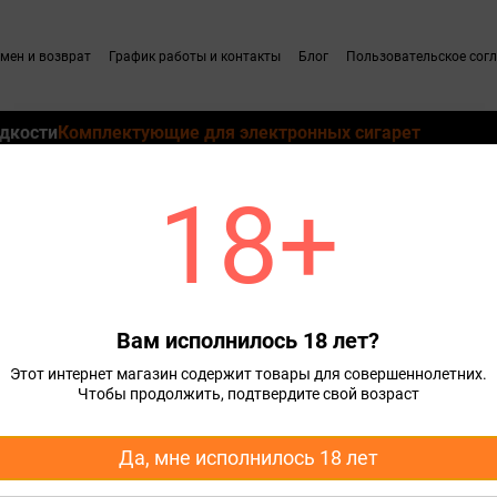
мен и возврат
График работы и контакты
Блог
Пользовательское сог
дкости
Комплектующие для электронных сигарет
18+
для Pod систем
Сменные картриджи для Pod систем VOOPOO
Картридж Voopo
X Cartridge MTL Vinci E80\E1
Вам исполнилось 18 лет?
130 грн
Этот интернет магазин содержит товары для совершеннолетних.
Чтобы продолжить, подтвердите свой возраст
Сообщить, когда появи
Да, мне исполнилось 18 лет
Характеристики