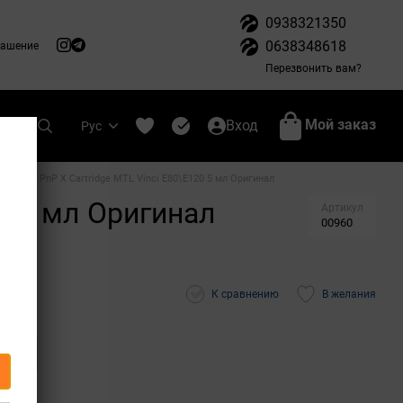
0938321350
0638348618
лашение
Перезвонить вам?
Мой заказ
Вход
Рус
o Vinci PnP X Cartridge MTL Vinci E80\E120 5 мл Оригинал
20 5 мл Оригинал
Артикул
00960
К сравнению
В желания
тся