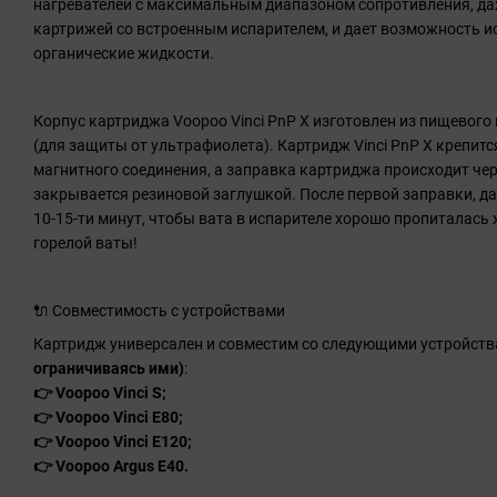
нагревателей с максимальным диапазоном сопротивления, да
картрижей со встроенным испарителем, и дает возможность 
органические жидкости.
Корпус картриджа Voopoo Vinci PnP X изготовлен из пищевого 
(для защиты от ультрафиолета). Картридж Vinci PnP X крепит
магнитного соединения, а заправка картриджа происходит чер
закрывается резиновой заглушкой. После первой заправки, д
10-15-ти минут, чтобы вата в испарителе хорошо пропиталась
горелой ваты!
🔌 Совместимость с устройствами
Картридж универсален и совместим со следующими устройст
ограничиваясь ими)
:
👉 Voopoo Vinci S;
👉 Voopoo Vinci E80;
👉 Voopoo Vinci E120;
👉 Voopoo Argus E40.