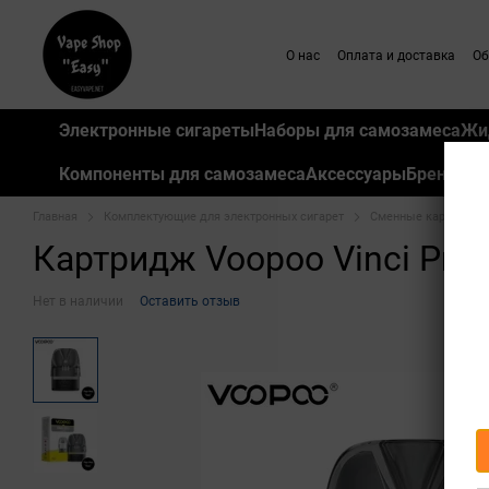
Перейти к основному контенту
О нас
Оплата и доставка
Об
Электронные сигареты
Наборы для самозамеса
Жи
Компоненты для самозамеса
Аксессуары
Бренды
Главная
Комплектующие для электронных сигарет
Сменные картриджи 
Картридж Voopoo Vinci PnP 
Нет в наличии
Оставить отзыв