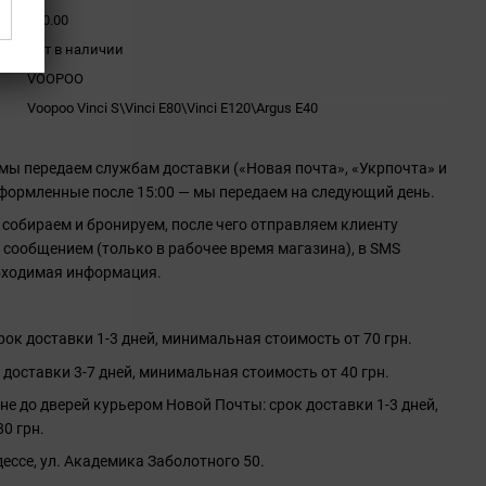
130.00
Нет в наличии
VOOPOO
Voopoo Vinci S\Vinci E80\Vinci E120\Argus E40
 мы передаем службам доставки («Новая почта», «Укрпочта» и
 оформленные после 15:00 — мы передаем на следующий день.
 собираем и бронируем, после чего отправляем клиенту
сообщением (только в рабочее время магазина), в SMS
бходимая информация.
ок доставки 1-3 дней, минимальная стоимость от 70 грн.
 доставки 3-7 дней, минимальная стоимость от 40 грн.
не до дверей курьером Новой Почты: срок доставки 1-3 дней,
0 грн.
ессе, ул. Академика Заболотного 50.