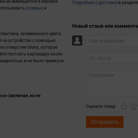
же не имеющегося в версиях
Подробнее о доставке
в разделе
использовать
солевые
и
Новый отзыв или коммент
пластика, затемненного цвета
ся на устройство с помощью
ез отверстие сбоку, которое
айте постоять картриджу около
 жидкостью, и не было привкуса
вами
(включая, но не
Оцените товар
Отправить