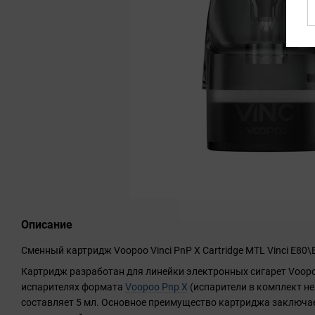
Описание
Сменный картридж Voopoo Vinci PnP X Cartridge MTL Vinci E80\
Картридж разработан для линейки электронных сигарет Voopoo
испарителях формата
Voopoo Pnp X
(испарители в комплект не
составляет 5 мл. Основное преимущество картриджа заключа