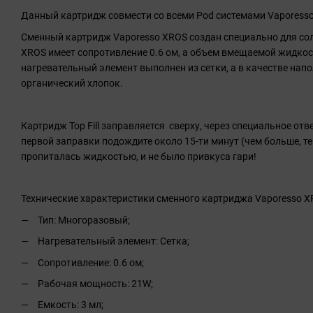
Данный картридж совмести со всеми Pod системами Vaporesso
Сменный картридж Vaporesso XROS создан специально для со
XROS имеет сопротивление 0.6 ом, а объем вмещаемой жидкост
нагревательный элемент выполнен из сетки, а в качестве нап
органический хлопок.
Картридж Top Fill заправляется сверху, через специальное отв
первой заправки подождите около 15-ти минут (чем больше, т
пропиталась жидкостью, и не было привкуса гари!
Технические характеристики сменного картриджа Vaporesso XR
Тип: Многоразовый;
Нагревательный элемент: Сетка;
Сопротивление: 0.6 ом;
Рабочая мощность: 21W;
Емкость: 3 мл;