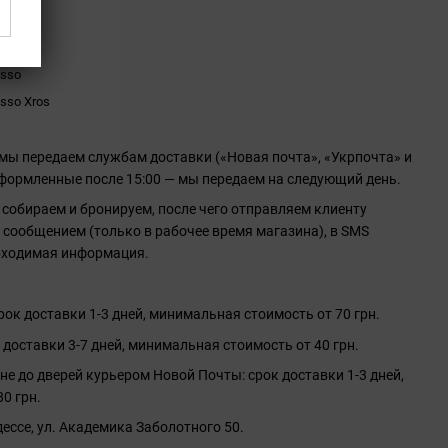
ичии
esso
sso Xros
 мы передаем службам доставки («Новая почта», «Укрпочта» и
 оформленные после 15:00 — мы передаем на следующий день.
 собираем и бронируем, после чего отправляем клиенту
сообщением (только в рабочее время магазина), в SMS
бходимая информация.
ок доставки 1-3 дней, минимальная стоимость от 70 грн.
 доставки 3-7 дней, минимальная стоимость от 40 грн.
не до дверей курьером Новой Почты: срок доставки 1-3 дней,
0 грн.
ессе, ул. Академика Заболотного 50.