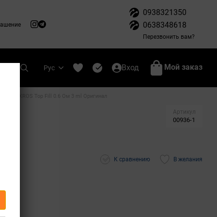
0938321350
0638348618
лашение
Перезвонить вам?
Мой заказ
Вход
Рус
oresso XROS Top Fill 0.6 Ом 3 ml Оригинал
Артикул
00936-1
К сравнению
В желания