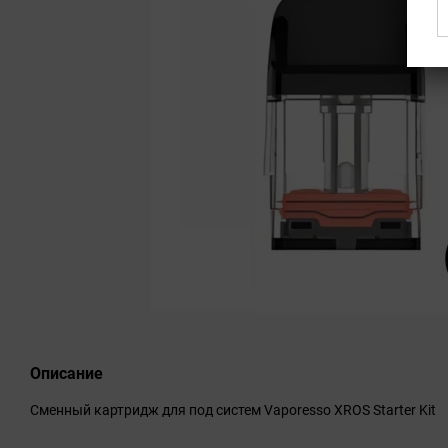
Описание
Сменный картридж для под систем Vaporesso XROS Starter Kit