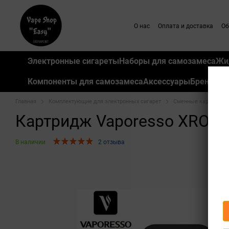
Перейти к основному контенту
О нас
Оплата и доставка
Об
Электронные сигареты
Наборы для самозамеса
Жи
Компоненты для самозамеса
Аксессуары
Бренды
Главная
Комплектующие для электронных сигарет
Сменные картриджи 
Картридж Vaporesso XROS To
В наличии
2 отзыва