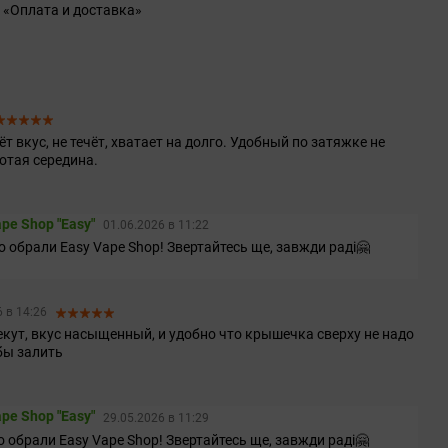
 «Оплата и доставка»
 вкус, не течёт, хватает на долго. Удобный по затяжке не
лотая середина.
pe Shop "Easy"
01.06.2026 в 11:22
о обрали Easy Vape Shop! Звертайтесь ще, завжди раді🤗
6 в 14:26
екут, вкус насыщенный, и удобно что крышечка сверху не надо
бы залить
pe Shop "Easy"
29.05.2026 в 11:29
о обрали Easy Vape Shop! Звертайтесь ще, завжди раді🤗