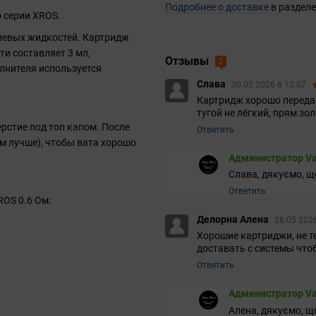
Подробнее о доставке
в разделе
 серии XROS.
левых жидкостей. Картридж
и составляет 3 мл,
Отзывы
2
олнителя используется
Слава
30.05.2026 в 13:07
Картридж хорошо передаёт
тугой не лёгкий, прям зо
ерстие под топ кэпом. После
Ответить
ем лучше), чтобы вата хорошо
Администратор Va
Слава, дякуємо, щ
Ответить
OS 0.6 Ом:
Делорна Алена
26.05.202
Хорошие картриджи, не т
доставать с системы что
Ответить
Администратор Va
Алена, дякуємо, щ