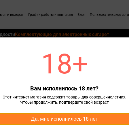
мен и возврат
График работы и контакты
Блог
Пользовательское сог
дкости
Комплектующие для электронных сигарет
18+
для Pod систем
Сменные картриджи для Pod систем Vaporesso
Картридж Vap
p Fill 0.6 Ом 3 ml Оригинал
Вам исполнилось 18 лет?
139 грн
Этот интернет магазин содержит товары для совершеннолетних.
Чтобы продолжить, подтвердите свой возраст
Купить
Да, мне исполнилось 18 лет
Характеристики