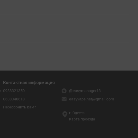
Контактная информация
0938321350
@easymanager13
0638348618
easyvape.net@gmail.com
Перезвонить вам?
г. Одесса
Карта проезда