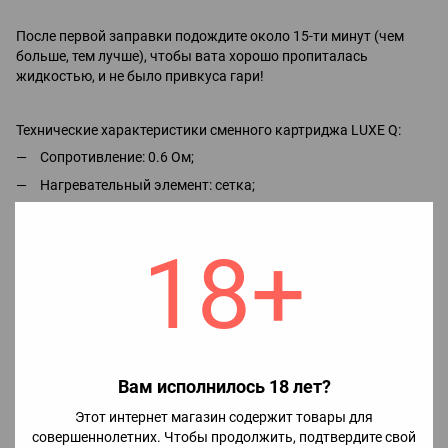
После первой заправки подождите около 15-ти минут (чем
больше, тем лучше), чтобы вата хорошо пропиталась
жидкостью, и не было привкуса гари!
Технические характеристики сменного картриджа LUXE Q:
Сопротивление: 0.6 Ом;
Нагревательный элемент: сетка;
Емкость: 3 мл;
Цвет: черный;
18+
Материал: пищевой пластик.
Совместимость картриджей:
Vaporesso LUXE Q2;
Vaporesso LUXE Q2 SE.
Вам исполнилось 18 лет?
Этот интернет магазин содержит товары для
Характеристики
совершеннолетних. Чтобы продолжить, подтвердите свой