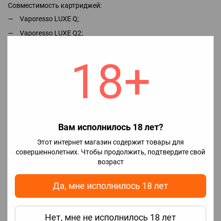
Совместимость картриджей:
Vaporesso LUXE Q;
Vaporesso LUXE Q2;
Vaporesso LUXE Q2 SE;
18+
Vaporesso LUXE QS.
Характеристики
Цена
139.00
✅Наличие
Нет в наличии
Вам исполнилось 18 лет?
🔖Бренд
Vaporesso
Этот интернет магазин содержит товары для
📑Линейка
Vaporesso LUXE Q
совершеннолетних. Чтобы продолжить, подтвердите свой
картриджей
возраст
Отзывы
Да, мне исполнилось 18 лет
Нет, мне не исполнилось 18 лет