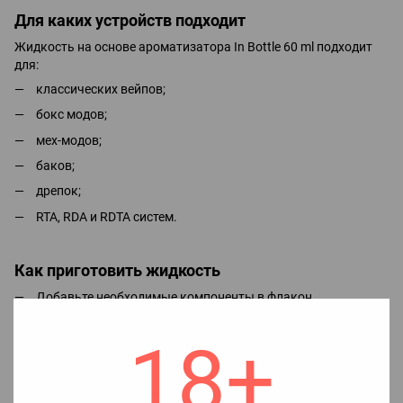
Для каких устройств подходит
Жидкость на основе ароматизатора In Bottle 60 ml подходит
для:
классических вейпов;
бокс модов;
мех-модов;
баков;
дрепок;
RTA, RDA и RDTA систем.
Как приготовить жидкость
Добавьте необходимые компоненты в флакон.
Хорошо взболтайте жидкость в течение 1-2 минут.
18+
Для максимального вскрытия вкуса рекомендуется
оставить жидкость настояться на 1-2 дня.
Парит можно сразу после смешивания, однако после