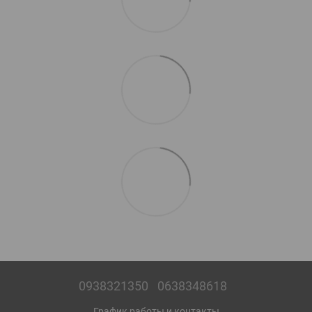
0938321350
0638348618
График работы и контакты