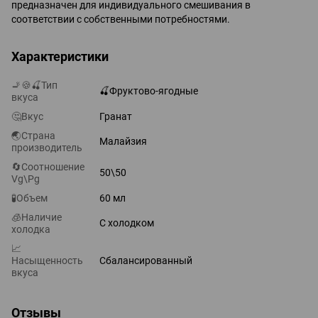
предназначен для индивидуального смешивания в
соответствии с собственными потребностями.
Характеристики
🚬🍪🍒Тип
🍒Фруктово-ягодные
вкуса
🤔Вкус
Гранат
🌏Страна
Малайзия
производитель
🔄Соотношение
50\50
Vg\Pg
🧪Объем
60 мл
🧊Наличие
С холодком
холодка
📈
Насыщенность
Сбалансированный
вкуса
Отзывы