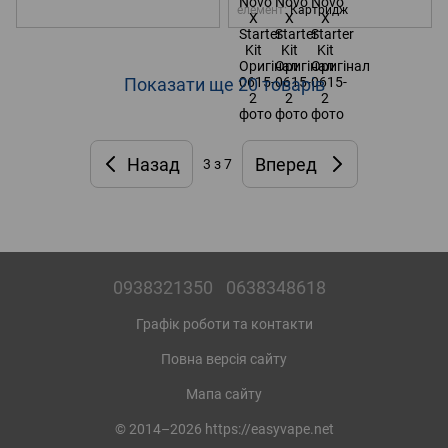
елемент
Картридж
Показати ще 20 товарів
Назад
Вперед
3
з 7
0938321350
0638348618
Графік роботи та контакти
Повна версія сайту
Мапа сайту
© 2014–2026 https://easyvape.net