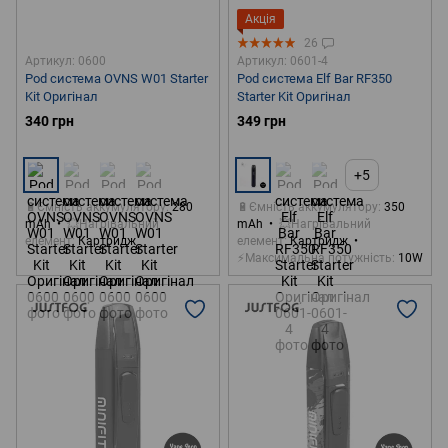
Акція
26
Артикул: 0600
Артикул: 0601-4
Pod система OVNS W01 Starter
Pod система Elf Bar RF350
Kit Оригінал
Starter Kit Оригінал
340 грн
349 грн
+5
🔋Ємність аккумулятору
280
🔋Ємність аккумулятору
350
mAh
💥Нагрівальний
mAh
💥Нагрівальний
елемент
Картридж
елемент
Картридж
⚡Максимальна потужність
10W