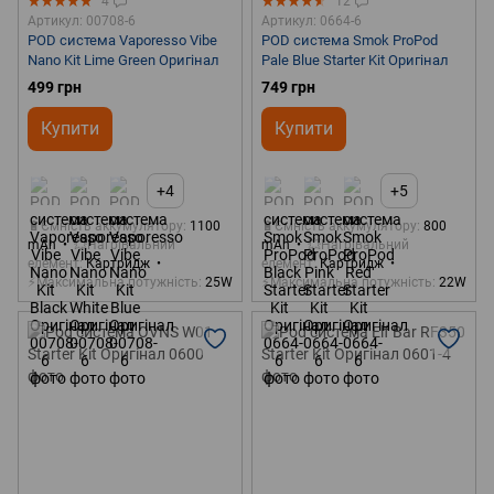
4
12
Артикул: 00708-6
Артикул: 0664-6
POD система Vaporesso Vibe
POD система Smok ProPod
Nano Kit Lime Green Оригінал
Pale Blue Starter Kit Оригінал
499 грн
749 грн
Купити
Купити
+4
+5
🔋Ємність аккумулятору
1100
🔋Ємність аккумулятору
800
mAh
💥Нагрівальний
mAh
💥Нагрівальний
елемент
Картридж
елемент
Картридж
⚡Максимальна потужність
25W
⚡Максимальна потужність
22W