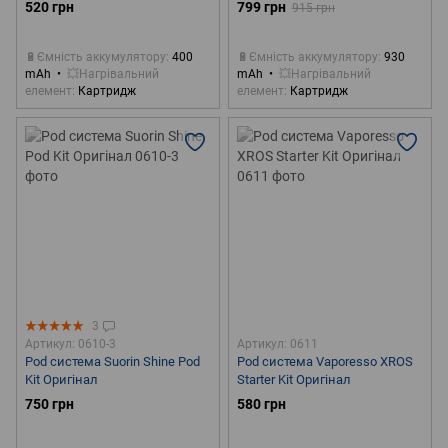
520 грн
799 грн
915 грн
🔋Ємність аккумулятору
400
🔋Ємність аккумулятору
930
mAh
💥Нагрівальний
mAh
💥Нагрівальний
елемент
Картридж
елемент
Картридж
3
Артикул: 0610-3
Артикул: 0611
Pod система Suorin Shine Pod
Pod система Vaporesso XROS
Kit Оригінал
Starter Kit Оригінал
750 грн
580 грн