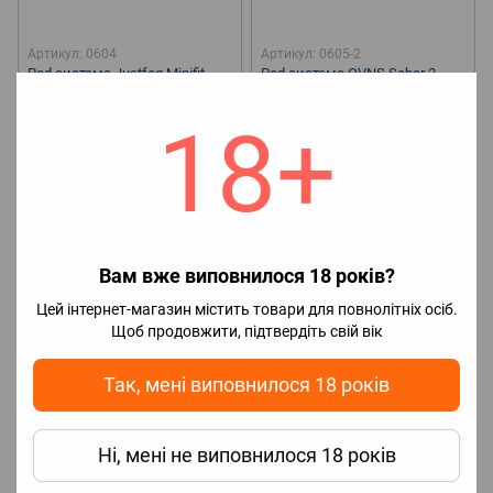
Артикул: 0604
Артикул: 0605-2
Pod система Justfog Minifit
Pod система OVNS Saber 2
Max Starter Kit Оригінал
Starter Kit Оригінал
649 грн
500 грн
18+
🔋Ємність аккумулятору
650
🔋Ємність аккумулятору
600
mAh
💥Нагрівальний
mAh
💥Нагрівальний
елемент
Картридж
елемент
Картридж
Вам вже виповнилося 18 років?
Цей інтернет-магазин містить товари для повнолітніх осіб.
Щоб продовжити, підтвердіть свій вік
Так, мені виповнилося 18 років
Ні, мені не виповнилося 18 років
2
Артикул: 0606-2
Артикул: 0607