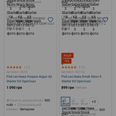
mAh
💥Нагрівальний
mAh
💥Нагрівальний
елемент
Картридж
елемент
Картридж
Акція
−5%
1
2
Артикул: 0614
Артикул: 0615-2
Pod система Voopoo Argus Air
Pod система Smok Novo X
Starter Kit Оригінал
Starter Kit Оригінал
1 090 грн
899 грн
949 грн
🔋Ємність аккумулятору
900
+3
mAh
💥Нагрівальний
елемент
Випарник
🔋Ємність аккумулятору
800
mAh
💥Нагрівальний