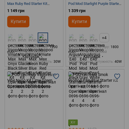
Max Ruby Red Starter Kit
Pod Mod Starlight Purple Starter
Оригінал
Kit Оригінал
1 149 грн
1 339 грн
Купити
Купити
+4
🔋Ємність аккумулятору
1200
🔋Ємність аккумулятору
1800
mAh
💥Нагрівальний
mAh
💥Нагрівальний
елемент
Картридж
елемент
Картридж
⚡Максимальна потужність
30W
⚡Максимальна потужність
40W
Хіт