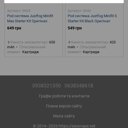
Артикул: 0604
Артикул: 0640
Pod система Justfog Minifit
Pod система Justfog Minifit S
Max Starter Kit Оригінал
Starter Kit Black Оригінал
649 грн
549 грн
🔋Ємність аккумулятору
650
🔋Ємність аккумулятору
420
mAh
💥Нагрівальний
mAh
💥Нагрівальний
елемент
Картридж
елемент
Картридж
0938321350
0638348618
Графік роботи та контакти
Повна версія сайту
Мапа сайту
© 2014–2026 https://easyvape.net