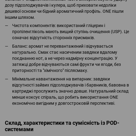
дозу підсолоджувачів і кулера, щоб приховати недоліки
дешевої основи чи бідний ароматичний профіль. ONE пішли
іншим шляхом.
Чистота компонентів: використаний гліцерин і
пропіленгліколь мають вищий ступінь очищення (USP). Це
означає відсутність сторонніх присмаків.
Баланс: аромат не перевантажений і відчувається
натурально. Смак стає насиченим завдяки вдалому
поєднанню нот, а не через надмірну концентрацію. У
затяжці добре відчуваються самі фрукти чи ягоди, без
приторності та "хімічного" післясмаку.
Мінімальне навантаження на випарник: завдяки
відсутності зайвих підсолоджувачів і барвників, бавовна в
картриджі прослужить значно довше. Натуральний склад
менше коксує спіраль, що робить використання ONE
економічно вигідним у довгостроковій перспективі.
Склад, характеристики та сумісність із POD-
системами