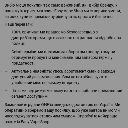
Вибір місця покупки так само важливий, як і вибір бренду. У
нашому інтернет-магазині Easy Vape Shop ми створили умови,
за яких купити преміальну рідину стає просто й безпечно.
Наші переваги:
100% оригінал: ми працюємо безпосередньо з
дистриб’юторами, що виключає потрапляння підробок на
полиці.
Свіжі терміни: ми стежимо за оборотом товару, тому ви
отримуєте продукт із максимальним запасом терміну
придатності.
Актуальна наявність: увесь асортимент смаків завжди
доступний до замовлення. Вам не потрібно шукати
улюблений мікс по всьому інтернету.
Ціна: ми підтримуємо чесну вартість, роблячи преміальний
сегмент доступним.
Замовляйте рідини ONE із швидкою доставкою по Україні. Ми
оперативно зберемо вашу посилку, щоб уже завтра ви могли
насолоджуватися еталонним смаком. Спробуйте найкраще
разом із Easy Vape Shop!