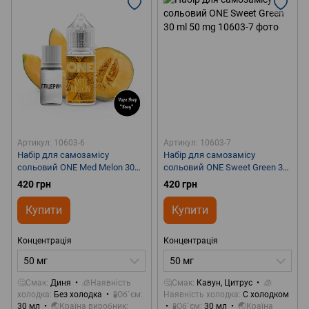
Артикул: 10603-6
Артикул: 10603-7
Набір для самозамісу
Набір для самозамісу
сольовий ONE Med Melon 30
сольовий ONE Sweet Green 30
ml 50 mg
ml 50 mg
420 грн
420 грн
Купити
Купити
Концентрація
Концентрація
50 мг
50 мг
🤔Смак
Диня
🧊Наявність
🤔Смак
Кавун, Цитрус
🧊
холодка
Без холодка
🧪Об`єм
Наявність холодка
С холодком
30 мл
🌏Країна виробник
🧪Об`єм
30 мл
🌏Країна