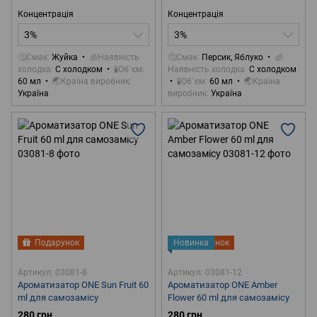
Концентрація
Концентрація
3%
3%
🤔Смак
Жуйка
🧊Наявність
🤔Смак
Персик, Яблуко
🧊
холодка
С холодком
🧪Об`єм
Наявність холодка
С холодком
60 мл
🌏Країна виробник
🧪Об`єм
60 мл
🌏Країна
Україна
виробник
Україна
Подарунок
Новинка
Подарунок
Артикул: 03081-8
Артикул: 03081-12
Ароматизатор ONE Sun Fruit 60
Ароматизатор ONE Amber
ml для самозамісу
Flower 60 ml для самозамісу
280 грн
280 грн