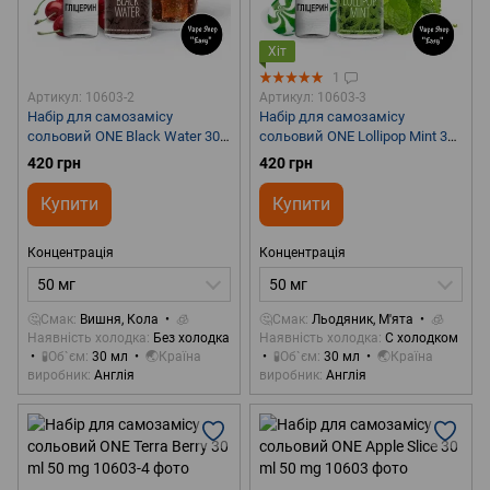
Хіт
1
Артикул: 10603-2
Артикул: 10603-3
Набір для самозамісу
Набір для самозамісу
сольовий ONE Black Water 30
сольовий ONE Lollipop Mint 30
ml 50 mg
ml 50 mg
420 грн
420 грн
Купити
Купити
Концентрація
Концентрація
50 мг
50 мг
🤔Смак
Вишня, Кола
🧊
🤔Смак
Льодяник, М'ята
🧊
Наявність холодка
Без холодка
Наявність холодка
С холодком
🧪Об`єм
30 мл
🌏Країна
🧪Об`єм
30 мл
🌏Країна
виробник
Англія
виробник
Англія