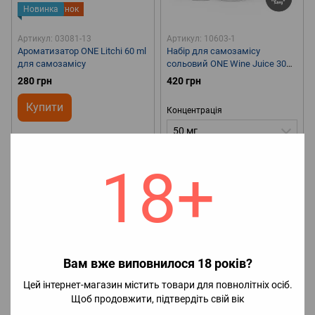
Новинка
Подарунок
Артикул: 03081-13
Артикул: 10603-1
Ароматизатор ONE Litchi 60 ml
Набір для самозамісу
для самозамісу
сольовий ONE Wine Juice 30
ml 50 mg
280 грн
420 грн
Купити
Концентрація
50 мг
Концентрація
🤔Смак
Виноград, Льодяник
3%
18+
🧊Наявність холодка
Без
холодка
🧪Об`єм
30 мл
🌏
🤔Смак
Лічі
🧊Наявність
Країна виробник
Англія
холодка
С холодком
🧪Об`єм
60 мл
🌏Країна виробник
Україна
Вам вже виповнилося 18 років?
Цей інтернет-магазин містить товари для повнолітніх осіб.
Щоб продовжити, підтвердіть свій вік