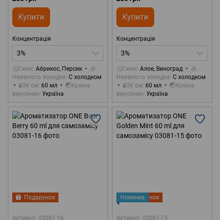
Купити
Купити
Концентрація
Концентрація
3%
3%
🤔Смак
Абрикос, Персик
🧊
🤔Смак
Алое, Виноград
🧊
Наявність холодка
С холодком
Наявність холодка
С холодком
🧪Об`єм
60 мл
🌏Країна
🧪Об`єм
60 мл
🌏Країна
виробник
Україна
виробник
Україна
Подарунок
Новинка
Подарунок
Артикул: 03081-16
Артикул: 03081-15