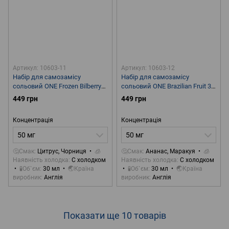
Артикул: 10603-11
Артикул: 10603-12
Набір для самозамісу
Набір для самозамісу
сольовий ONE Frozen Bilberry
сольовий ONE Brazilian Fruit 30
30 ml 50 mg
ml 50 mg
449 грн
449 грн
Концентрація
Концентрація
50 мг
50 мг
🤔Смак
Цитрус, Чорниця
🧊
🤔Смак
Ананас, Маракуя
🧊
Наявність холодка
С холодком
Наявність холодка
С холодком
🧪Об`єм
30 мл
🌏Країна
🧪Об`єм
30 мл
🌏Країна
виробник
Англія
виробник
Англія
Показати ще 10 товарів