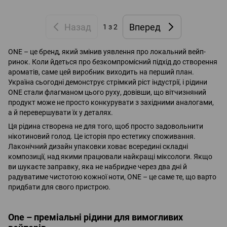
Назад
Вперед
1
з 2
ONE – це бренд, який змінив уявлення про локальний вейп-
ринок. Коли йдеться про безкомпромісний підхід до створення
ароматів, саме цей виробник виходить на перший план.
Україна сьогодні демонструє стрімкий ріст індустрії, і рідини
ONE стали флагманом цього руху, довівши, що вітчизняний
продукт може не просто конкурувати з західними аналогами,
а й перевершувати їх у деталях.
Ця рідина створена не для того, щоб просто задовольнити
нікотиновий голод. Це історія про естетику споживання.
Лаконічний дизайн упаковки ховає всередині складні
композиції, над якими працювали найкращі міксологи. Якщо
ви шукаєте заправку, яка не набридне через два дні й
радуватиме чистотою кожної ноти, ONE – це саме те, що варто
придбати для свого пристрою.
One – преміальні рідини для вимогливих