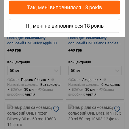
Так, мені виповнилося 18 років
Ні, мені не виповнилося 18 років
Артикул: 10603-5
Артикул: 10603-10
Набір для самозамісу
Набір для самозамісу
сольовий ONE Juicy Apple 30
сольовий ONE Island Candies
ml 50 mg
30 ml 50 mg
449 грн
449 грн
Концентрація
Концентрація
50 мг
50 мг
🤔Смак
Персик, Яблуко
🧊
🤔Смак
Льодяник
🧊
Наявність холодка
Без холодка
Наявність холодка
С холодком
🧪Об`єм
30 мл
🌏Країна
🧪Об`єм
30 мл
🌏Країна
виробник
Англія
виробник
Англія