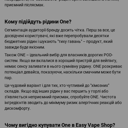
приємний післясмак.
Кому підійдуть рідини One?
Сегментація аудиторії бренду досить чітка. Перш за все, це
досвідчені користувачі, які вже перепробували десятки
бюджетних рідин і шукають "тиху гавань" – продукт, який
завжди буде якісним.
Також ONE – ідеальний вибір для власників дорогих POD-
систем. Якщо ви вклалися в хороший пристрій для вейпінгу,
немає сенсу заливати в нього сумнівну рідину. ONE розкриває
потенціал девайса, показуючи, наскільки смачним може бути
пар.
Це чудовий варіант і для тих, хто чутливий до "хімозних"
складів. Якщо від інших рідин у вас першить у горлі або
з’являється неприємний присмак, спробуйте ONE. Чистота
інгредієнтів зводить до мінімуму ризик алергічних реакцій або
дискомфорту.
Чому вигідно купувати One в Easy Vape Shop?