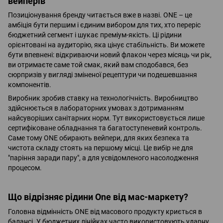
вейперів
Позиціонування бренду читається вже в назві. ONE – це
амбіція бути першим і єдиним вибором для тих, хто переріс
бюджетний сегмент і шукає преміум-якість. Ці рідини
орієнтовані на аудиторію, яка цінує стабільність. Ви можете
бути впевнені: відкриваючи новий флакон через місяць чи рік,
ви отримаєте саме той смак, який вам сподобався, без
сюрпризів у вигляді зміненої рецептури чи подешевшання
компонентів.
Виробник зробив ставку на технологічність. Виробництво
здійснюється в лабораторних умовах з дотриманням
найсуворіших санітарних норм. Тут використовується лише
сертифіковане обладнання та багатоступеневий контроль.
Саме тому ONE обирають вейпери, для яких безпека та
чистота складу стоять на першому місці. Це вибір не для
"паріння заради пару", а для усвідомленого насолодження
процесом.
Що відрізняє рідини One від мас-маркету?
Головна відмінність ONE від масового продукту криється в
балансі. У бюджетних лінійках часто використовують ударну