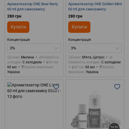
Ароматизатор ONE Bear Berry
Ароматизатор ONE Golden Mint
60 ml для самозамісу
60 ml для самозамісу
280 грн
280 грн
Купити
Купити
Концентрація
Концентрація
3%
3%
🤔Смак
Малина
🧊Наявність
🤔Смак
М'ята, Цитрус
🧊
холодка
С холодком
🧪Об`єм
Наявність холодка
С холодком
60 мл
🌏Країна виробник
🧪Об`єм
60 мл
🌏Країна
Україна
виробник
Україна