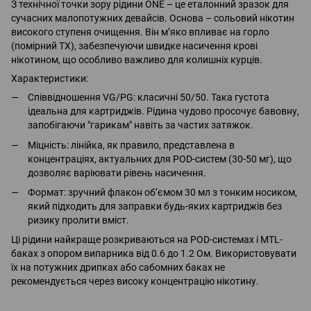
З технічної точки зору рідини ONE – це еталонний зразок для
сучасних малопотужних девайсів. Основа – сольовий нікотин
високого ступеня очищення. Він м’яко впливає на горло
(помірний ТХ), забезпечуючи швидке насичення крові
нікотином, що особливо важливо для колишніх курців.
Характеристики:
Співвідношення VG/PG: класичні 50/50. Така густота
ідеальна для картриджів. Рідина чудово просочує бавовну,
запобігаючи "гарикам" навіть за частих затяжок.
Міцність: лінійка, як правило, представлена в
концентраціях, актуальних для POD-систем (30-50 мг), що
дозволяє варіювати рівень насичення.
Формат: зручний флакон об’ємом 30 мл з тонким носиком,
який підходить для заправки будь-яких картриджів без
ризику пролити вміст.
Ці рідини найкраще розкриваються на POD-системах і MTL-
баках з опором випарника від 0.6 до 1.2 Ом. Використовувати
їх на потужних дрипках або сабомних баках не
рекомендується через високу концентрацію нікотину.