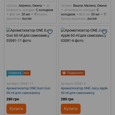
🤔Смак
Абрикос, Ожина
🧊
🤔Смак
Вишня, Малина, Ожина
Наявність холодка
С холодком
🧊Наявність холодка
С
🧪Об`єм
30 мл
🌏Країна
холодком
🧪Об`єм
30 мл
🌏
виробник
Англія
Країна виробник
Англія
Новинка
Подарунок
Подарунок
Артикул: 03081-11
Артикул: 03081-6
Ароматизатор ONE Gum Gun
Ароматизатор ONE Juicy Apple
60 ml для самозамісу
60 ml для самозамісу
280 грн
280 грн
Купити
Купити