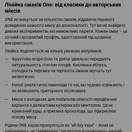
Лінійка смаків One: від класики до авторських
міксів
ONE не женуться за кількістю смаків, віддаючи перевагу
доведенню кожного міксу до досконалості. Тут ви не знайдете
дивних експериментів, які неможливо парити. Кожен смак – це
сочний і зрозумілий профіль, адаптований під щоденне
використання.
Лінійка поділяється на кілька умовних напрямків:
Фруктово-ягідні соло та дуети: ідеально передають
натуральность стиглих плодів. Кислинка яблука,
солодкість персика чи терпкість ожини звучать тут
автентично.
Напої: реалістичні лимонади та чаї, які чудово освіжають і
не залишають приторного післясмаку.
Мікси з холодком: для любителів свіжості передбачені
варіанти з делікатним кулером або ментолом. Це не
крижаний удар, а приємна прохолода, що підкреслює
основу міксу.
Рідини ONE характеризуються як "all day vape" – вони не
набридають, не "забивають" рецептори й залишають легкий,