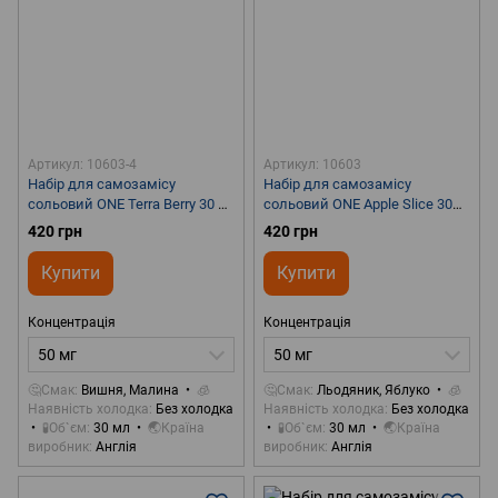
Артикул: 10603-4
Артикул: 10603
Набір для самозамісу
Набір для самозамісу
сольовий ONE Terra Berry 30 ml
сольовий ONE Apple Slice 30
50 mg
ml 50 mg
420 грн
420 грн
Купити
Купити
Концентрація
Концентрація
50 мг
50 мг
🤔Смак
Вишня, Малина
🧊
🤔Смак
Льодяник, Яблуко
🧊
Наявність холодка
Без холодка
Наявність холодка
Без холодка
🧪Об`єм
30 мл
🌏Країна
🧪Об`єм
30 мл
🌏Країна
виробник
Англія
виробник
Англія