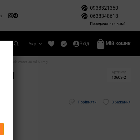
0938321350
0638348618
а
Передзвонити вам?
Мій кошик
Вхід
Укр
 ONE Black Water 30 ml 50 mg
 mg
Артикул
10603-2
Порівняти
В бажання