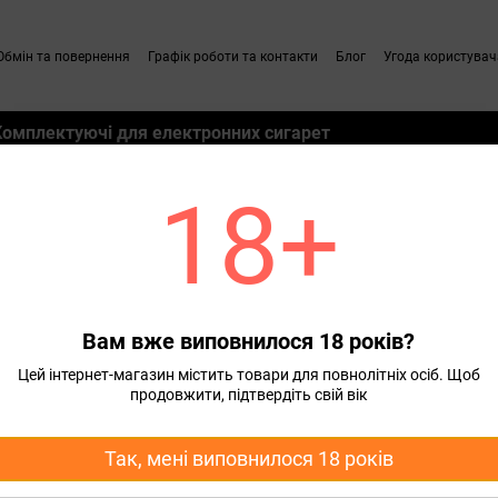
Обмін та повернення
Графік роботи та контакти
Блог
Угода користувач
Комплектуючі для електронних сигарет
18+
м
Набори для самозамісу для Pod систем ONE
Набір для самозамісу сольовий
вий ONE Black Water 30 ml 50
Вам вже виповнилося 18 років?
420 грн
Цей інтернет-магазин містить товари для повнолітніх осіб. Щоб
продовжити, підтвердіть свій вік
Концентрація
Так, мені виповнилося 18 років
50 мг