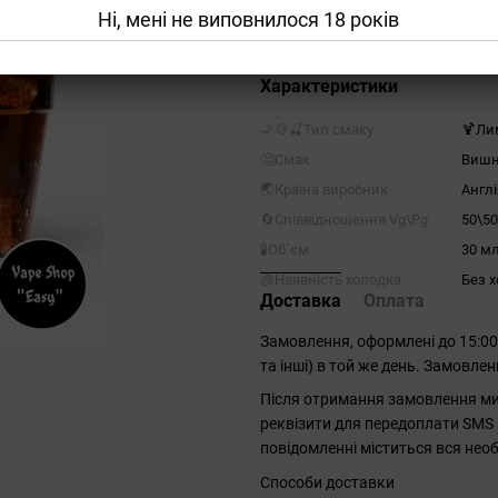
Ні, мені не виповнилося 18 років
Купити
Характеристики
🚬🍪🍒Тип смаку
🍹Ли
🤔Смак
Вишн
🌏Країна виробник
Англі
🔄Співвідношення Vg\Pg
50\50
🧪Об`єм
30 м
🧊Наявність холодка
Без 
Доставка
Оплата
Замовлення, оформлені до 15:0
та інші) в той же день. Замовле
Після отримання замовлення ми 
реквізити для передоплати SMS 
повідомленні міститься вся необ
Способи доставки