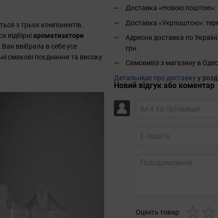
Доставка «Новою поштою»: те
Доставка «Укрпоштою»: термін
ться з трьох компонентів.
я відбірні
ароматизатори
Адресна доставка по Україні 
 Ван ввібрала в себе усе
грн.
ьні смакові поєднання та високу
Самовивіз з магазину в Одес
Детальніше про доставку
у розд
Новий відгук або коментар
Оцініть товар