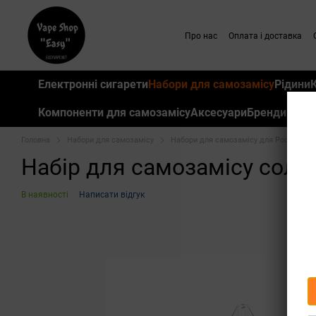
Перейти до основного контенту
Про нас
Оплата і доставка
Електронні сигарети
Набори для самозамісу
Рідини
Компоненти для самозамісу
Аксесуари
Бренди
Головна
Набори для самозамісу
Набори для самозамісу для Pod систе
Набір для самозамісу сольо
В наявності
Написати відгук