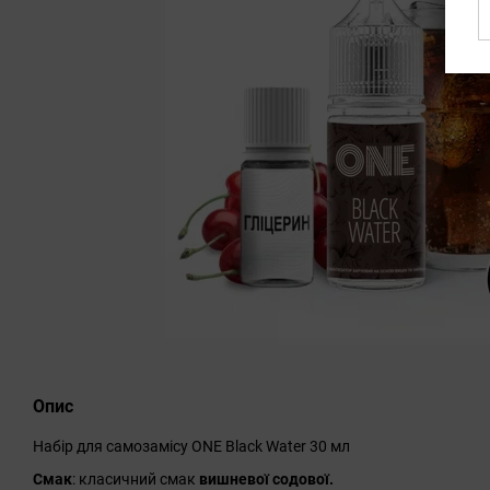
Опис
Набір для самозамісу ONE Black Water 30 мл
Смак
: класичний смак
вишневої содової.