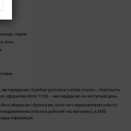
монади, содові
я, Кола
я
л
холодка
0, ми передаємо службам доставки («Нова пошта», «Укрпошта»
ння, оформлені після 15:00 — ми передаємо на наступний день.
його збираємо і бронюємо, після чого відправляємо клієнту
повідомленням (тільки в робочий час магазину), в SMS
хідна інформація.