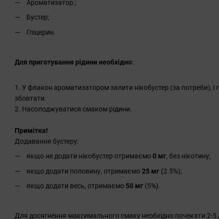
Ароматизатор ;
Бустер;
Гліцерин.
Для приготування рідини необхідно
:
1. У флакон ароматизатором залити нікобустер (за потреби), і г
збовтати.
2. Насолоджуватися смаком рідини.
Примітка!
Додавання бустеру:
якщо не додати нікобустер отримаємо
0 мг
, без нікотину;
якщо додати половину, отримаємо
25 мг
(2.5%);
якщо додати весь, отримаємо
50 мг
(5%).
Для досягнення максимального смаку необхідно почекати 2-5 д