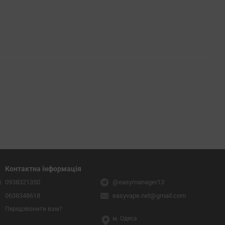
Контактна інформація
0938321350
@easymanager13
0638348618
easyvape.net@gmail.com
Передзвонити вам?
м. Одеса