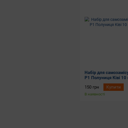
М'ята
0
Punch
0
Макарон
0
Punch Neon
0
Малина
0
Rainberry
31
Манго
0
Rebel
3
Мандарин
0
Rf 350
18
Маракуя
0
Riot
0
Масло
0
Saltex
2
Ментол
0
Sliced
1
Мигдаль
0
South Bridge
0
Молоко
Набір для самозамісу
0
Troublemaker
1
P1 Полуниця Ківі 10
Молочний коктейль
4
TWINS
0
Морква
150 грн
Купити
0
Twisted
0
Морозиво
В наявності
0
ULL
1
Мохіто
0
Vape Mix Kit
0
Огірок
0
Vape Shot
1
Ожина
0
Wes
1
Папайя
0
White Noise