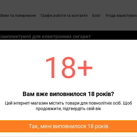
Обмін та повернення
Графік роботи та контакти
Блог
Угода користувач
Комплектуючі для електронних сигарет
18+
м
ьових рідин для под
С
Вам вже виповнилося 18 років?
Цей інтернет-магазин містить товари для повнолітніх осіб. Щоб
продовжити, підтвердіть свій вік
Так, мені виповнилося 18 років