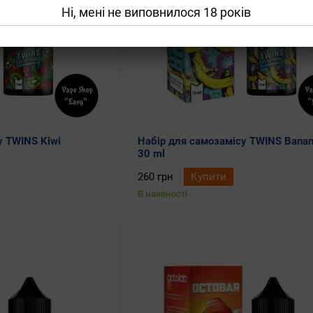
Ні, мені не виповнилося 18 років
у TWINS Kiwi
Набір для самозамісу TWINS Banan
30 ml
260 грн
Купити
В наявності