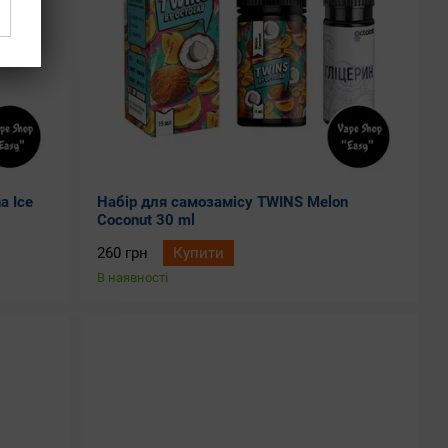
a Ice
Набір для самозамісу TWINS Melon
Coconut 30 ml
260 грн
Купити
В наявності