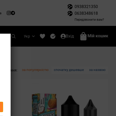
0938321350
0638348618
а
Передзвонити вам?
Мій кошик
Вхід
Укр
за популярністю
спочатку дешевше
за назвою
ортування: