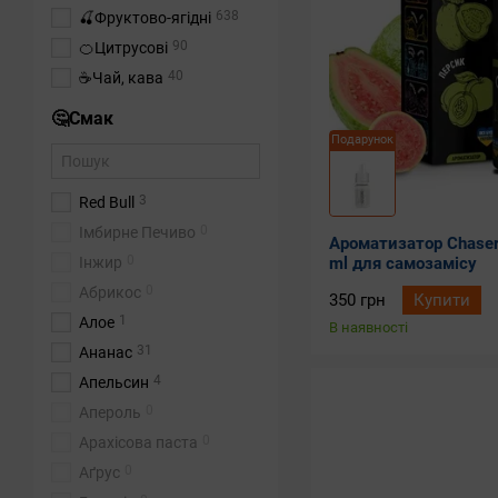
638
🍒Фруктово-ягідні
90
🍊Цитрусові
40
☕Чай, кава
🤔Смак
Подарунок
3
Red Bull
0
Імбирне Печиво
Ароматизатор Chaser
0
ml для самозамісу
Інжир
0
Абрикос
350 грн
Купити
1
Алое
В наявності
31
Ананас
4
Апельсин
0
Апероль
0
Арахісова паста
0
Аґрус