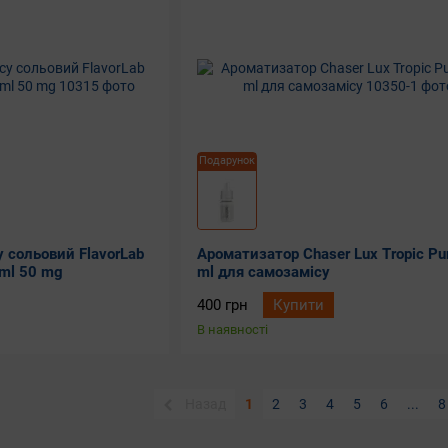
Подарунок
 сольовий FlavorLab
Ароматизатор Chaser Lux Tropic Pu
 ml 50 mg
ml для самозамісу
400 грн
Купити
В наявності
Назад
1
2
3
4
5
6
...
8