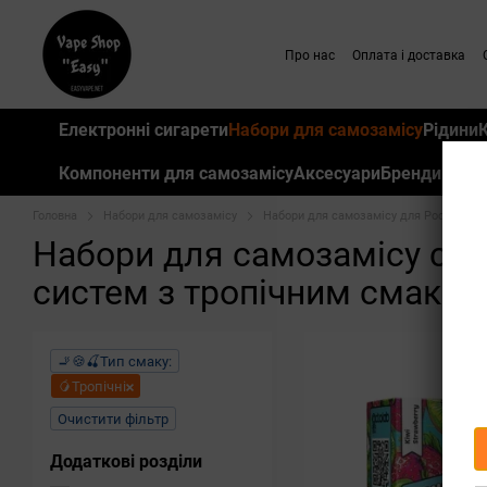
Перейти до основного контенту
Про нас
Оплата і доставка
Електронні сигарети
Набори для самозамісу
Рідини
Компоненти для самозамісу
Аксесуари
Бренди
Головна
Набори для самозамісу
Набори для самозамісу для Pod систе
Набори для самозамісу сол
систем з тропічним смаком
🚬🍪🍒Тип смаку:
🥭Тропічні
Очистити фільтр
Додаткові розділи