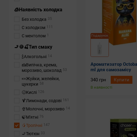
🧊Наявність холодка
35
Без холодка
111
С холодком
1
С ментолом
Подарунок
🚬🍪🍒Тип смаку
14
🍾Алкогольні
Ароматизатор Octoba
🍰Випічка, крема,
ml для самозамісу
53
морозиво, шоколад
🍬Жуйки, желейки,
340 грн
Купити
58
цукерки
В наявності
126
🥴Кислі
161
🍹Лимонади, содові
14
🍨Молочні, морозиво
76
🍃М'ятні
147
🥭Тропічні
33
🚬Тютюн