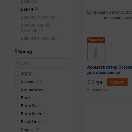
0
Базилік
22
Банан
0
Бананове молоко
Барбарисовий
0
льодяник
0
Блакитна малина
Подарунок
0
Булочка
🔖Бренд
1
Ваніль
0
Вершки
Ароматизатор Octobar
0
Вино
для самозамісу
8
3GER
2
Виноград
2
319 грн
Купити
Alchemist
2
Вишня
В наявності
5
Aroma Max
0
Горілка
1
Bard
10
Гранат
1
Barry Seal
0
Грейпфрут
1
Barry White
0
Груша
3
Black Limit
18
Гуава
26
Chaser