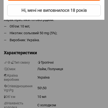
Для досягнення максимального смаку необхідно почекати 2-5
днів, але парити можна відразу.
Ні, мені не виповнилося 18 років
Характеристики готової рідини:
Об'єм: 10 мл;
Нікотин: сольовий 50 mg (5%);
Виробник: Україна.
Характеристики
🚬🍪🍒Тип смаку
🥭Тропічні
🤔Смак
Лайм, Полуниця
🌏Країна
Україна
виробник
🔄Співвідношення
50\50
Vg\Pg
🧪Об`єм
10 мл
🧊Наявність
С холодком
холодка