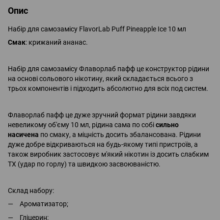
Опис
Набір для самозамісу FlavorLab Puff Pineapple Ice 10 мл
Смак
: крижаний ананас.
Набір для самозамісу Флаворлаб пафф це конструктор рідини
на основі сольового нікотину, який складається всього з
трьох компонентів і підходить абсолютно для всіх под систем.
Флаворлаб пафф це дуже зручний формат рідини завдяки
невеликому об'єму 10 мл, рідина сама по собі
сильно
насичена
по смаку, а міцність досить збалансована. Рідини
дуже добре відкриваються на будь-якому типі пристроїв, а
також виробник застосовує м'який нікотин із досить слабким
ТХ (удар по горлу) та швидкою засвоюваністю.
Склад набору:
Ароматизатор;
Гліцерин;