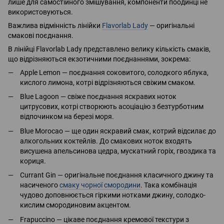
лише для самостійного змішування, компоненти поодинці не
використовуються.
Важлива відмінність лінійки
Flavorlab Lady
— оригінальні
смакові поєднання.
В лінійці Flavorlab Lady представлено велику кількість смаків,
що відрізняються екзотичними поєднаннями, зокрема:
Apple Lemon — поєднання соковитого, солодкого яблука,
кислого лимона, котрі відрізняються свіжим смаком.
Blue Lagoon — свіже поєднання яскравих ноток
цитрусових, котрі створюють асоціацію з безтурботним
відпочинком на березі моря.
Blue Morocao — ще один яскравий смак, котрий відсилає до
алкогольних коктейлів. До смакових ноток входять
висушена апельсинова цедра, мускатний горіх, гвоздика та
кориця.
Currant Gin — оригінальне поєднання класичного джину та
насиченого
смаку чорної смородини
. Така комбінація
чудово доповнюється гіркими нотками джину, солодко-
кислим смородиновим акцентом.
Frapuccino — цікаве поєднання кремової текстури з