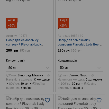
Акція
Акція
−20%
−20%
Артикул: 10571
Артикул: 10571-10
Набір для самозамісу
Набір для самозамісу
сольовий Flavorlab Lady
сольовий Flavorlab Lady Beer
Raspberry Grapes 30 ml 50 mg
Lemon 30 ml 50 mg
280 грн
280 грн
350 грн
350 грн
Концентрація
Концентрація
50 мг
50 мг
🤔Смак
Виноград, Малина
🧊
🤔Смак
Лимон, Пиво
🧊
Наявність холодка
С холодком
Наявність холодка
С холодком
🧪Об`єм
30 мл
🌏Країна
🧪Об`єм
30 мл
🌏Країна
виробник
Україна
виробник
Україна