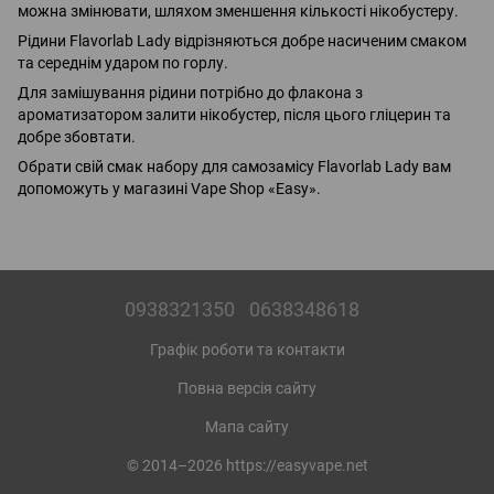
можна змінювати, шляхом зменшення кількості нікобустеру.
Рідини Flavorlab Lady відрізняються добре насиченим смаком
та середнім ударом по горлу.
Для замішування рідини потрібно до флакона з
ароматизатором залити нікобустер, після цього гліцерин та
добре збовтати.
Обрати свій смак набору для самозамісу Flavorlab Lady вам
допоможуть у магазині Vape Shop «Easy».
0938321350
0638348618
Графік роботи та контакти
Повна версія сайту
Мапа сайту
© 2014–2026 https://easyvape.net