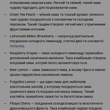
інтенсивним смаком кави. Легкий та свіжий, такий смак
чудово підходить для поціновувачів кави.
Green Tea Peach — м'який смак та тонкий аромат зеленого
чаю чудово поєднуються з соковитим та солодким
персиком. Такий тандем створює легкий мікс з приємними
фруктовими нотками.
Lemonade Melon Strawberry — напрочуд оригінальне
поєднання солодкого лимонаду, стиглої дині та соковитої
полуниці
.
Raspberry Grapes — смак солодкого лимонаду гармонійно
доповнений насиченою малиною. Така комбінація створює
яскравий смак, котрий легко запам'ятовується.
Beer Lemon — смак лимонного пива, в якому гіркота хмелю
цікаво підкреслена кислинкою лимона.
Fragolino Lemon — ще один смак для любителів
алкогольних напоїів, у котрому поєднуються смак
суничного вина та яскрава кислинка лимону. Такий
коктейль приваблює свіжістю та багатством смаку.
Pitaya Cherry — поєднання солодкої вишні та екзотичного
драконівського фрукта. Така комбінація чудово поєднує