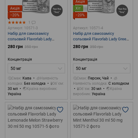
Акція
Акція
Хіт
−20%
−20%
1
Артикул: 10571-3
Артикул: 10571-4
Набір для самозамісу
Набір для самозамісу
сольовий Flavorlab Lady
сольовий Flavorlab Lady Green
Frapuccino 30 ml 50 mg
Tea Peach 30 ml 50 mg
280 грн
280 грн
350 грн
350 грн
Концентрація
Концентрація
50 мг
50 мг
🤔Смак
Кава
🧊Наявність
🤔Смак
Персик, Чай
🧊
холодка
Без холодка
🧪Об`єм
Наявність холодка
С холодком
30 мл
🌏Країна виробник
🧪Об`єм
30 мл
🌏Країна
Україна
виробник
Україна