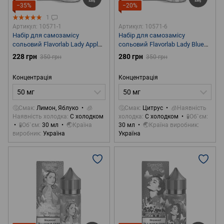
−35%
−20%
1
Артикул: 10571-1
Артикул: 10571-6
Набір для самозамісу
Набір для самозамісу
сольовий Flavorlab Lady Apple
сольовий Flavorlab Lady Blue
Lemon 30 ml 50 mg
Lagoon 30 ml 50 mg
228 грн
280 грн
350 грн
350 грн
Концентрація
Концентрація
50 мг
50 мг
🤔Смак
Лимон, Яблуко
🧊
🤔Смак
Цитрус
🧊Наявність
Наявність холодка
С холодком
холодка
С холодком
🧪Об`єм
🧪Об`єм
30 мл
🌏Країна
30 мл
🌏Країна виробник
виробник
Україна
Україна