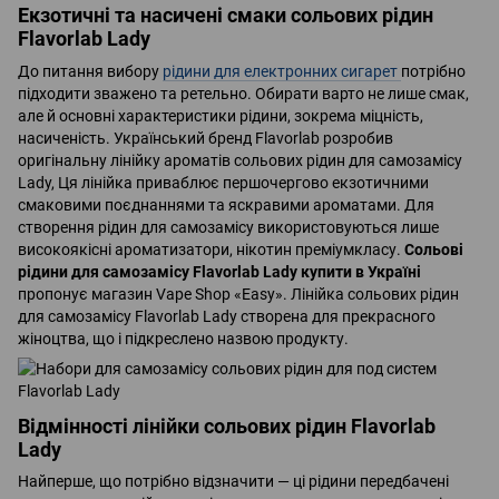
Екзотичні та насичені смаки сольових рідин
Flavorlab Lady
До питання вибору
рідини для електронних сигарет
потрібно
підходити зважено та ретельно. Обирати варто не лише смак,
але й основні характеристики рідини, зокрема міцність,
насиченість. Український бренд Flavorlab розробив
оригінальну лінійку ароматів сольових рідин для самозамісу
Lady, Ця лінійка приваблює першочергово екзотичними
смаковими поєднаннями та яскравими ароматами. Для
створення рідин для самозамісу використовуються лише
високоякісні ароматизатори, нікотин преміумкласу.
Сольові
рідини для самозамісу Flavorlab Lady купити в Україні
пропонує магазин Vape Shop «Easy». Лінійка сольових рідин
для самозамісу Flavorlab Lady створена для прекрасного
жіноцтва, що і підкреслено назвою продукту.
Відмінності лінійки сольових рідин Flavorlab
Lady
Найперше, що потрібно відзначити — ці рідини передбачені