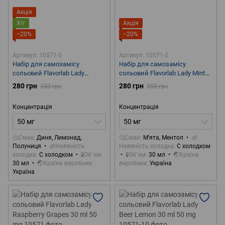
Акція
Хіт
Акція
−20%
−20%
Артикул: 10571-5
Артикул: 10571-2
Набір для самозамісу
Набір для самозамісу
сольовий Flavorlab Lady
сольовий Flavorlab Lady Mint
Lemonade Melon Strawberry 30
Menthol 30 ml 50 mg
280 грн
280 грн
350 грн
350 грн
ml 50 mg
Концентрація
Концентрація
50 мг
50 мг
🤔Смак
Диня, Лимонад,
🤔Смак
М'ята, Ментол
🧊
Полуниця
🧊Наявність
Наявність холодка
С холодком
холодка
С холодком
🧪Об`єм
🧪Об`єм
30 мл
🌏Країна
30 мл
🌏Країна виробник
виробник
Україна
Україна