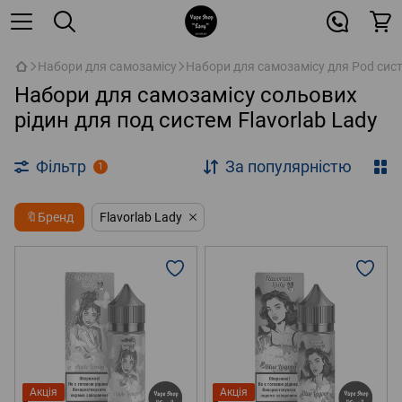
Набори для самозамісу
Набори для самозамісу для Pod сис
Набори для самозамісу сольових
рідин для под систем Flavorlab Lady
Фільтр
За популярністю
1
🔖Бренд
Flavorlab Lady
Акція
Акція