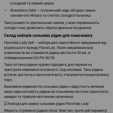
солодкий та свіжий смаки.
Strawberry Cider — полуничний сидр об'єднує смаки
соковитого яблука та стиглої, солодкої полуниці.
Таке розмаїття оригінальних смаків, у яких переважають
солодкі тони, дозволить обрати ідеальне поєднання.
Склад наборів сольових рідин для самозамісу
Flavorlab Lady Salt — набори для самостійного змішування від
українського бренду FlavorLab. Після змішування всіх
компонентів ви отримаєте рідину місткістю 30 мл, зі
співвідношенням VG/PG 50/50.
Така густина рідини чудово підходить для паріння на
пристроях невеликої потужності, под-системах. Така рідина
встигає достатньо просочити вату, створюючи концентровану
пару.
Важливою відмінністю сольових рідин є відсутність великих
хмар пари натомість рідини на сольовому нікотині гарантують
швидке та тривале нікотинове насичення.
Міцність отриманої рідини сягає 50мг/мл, проте цей параметр