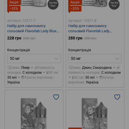
Акція
Акція
−35%
−20%
Артикул: 10571-7
Артикул: 10571-8
Набір для самозамісу
Набір для самозамісу
сольовий Flavorlab Lady Blue
сольовий Flavorlab Lady
Morocao 30 ml 50 mg
Currant Gin 30 ml 50 mg
228 грн
280 грн
350 грн
350 грн
Концентрація
Концентрація
50 мг
50 мг
🤔Смак
Лікер
🧊Наявність
🤔Смак
Джин, Смородина
🧊
холодка
С холодком
🧪Об`єм
Наявність холодка
С холодком
30 мл
🌏Країна виробник
🧪Об`єм
30 мл
🌏Країна
Україна
виробник
Україна