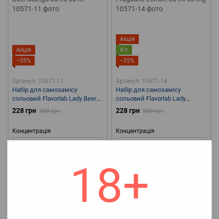
Акція
Акція
Хіт
−35%
−35%
Артикул: 10571-11
Артикул: 10571-14
Набір для самозамісу
Набір для самозамісу
сольовий Flavorlab Lady Beer
сольовий Flavorlab Lady
Mango 30 ml 50 m
Fragolino Lemon 30 ml 50 mg
228 грн
228 грн
350 грн
350 грн
Концентрація
Концентрація
50 мг
50 мг
🤔Смак
Манго, Пиво
🧊
🤔Смак
Вино, Лимон, Фраголіно
18+
Наявність холодка
С холодком
🧊Наявність холодка
С
🧪Об`єм
30 мл
🌏Країна
холодком
🧪Об`єм
30 мл
🌏
виробник
Україна
Країна виробник
Україна