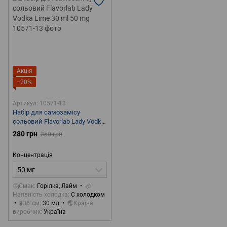
Акція
−20%
Артикул: 10571-13
Набір для самозамісу
сольовий Flavorlab Lady Vodka
Lime 30 ml 50 mg
280 грн
350 грн
Концентрація
50 мг
🤔Смак
Горілка, Лайм
🧊
Наявність холодка
С холодком
🧪Об`єм
30 мл
🌏Країна
виробник
Україна