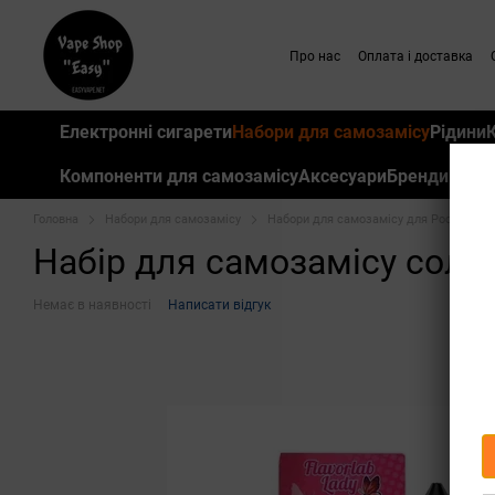
Перейти до основного контенту
Про нас
Оплата і доставка
Електронні сигарети
Набори для самозамісу
Рідини
Компоненти для самозамісу
Аксесуари
Бренди
Головна
Набори для самозамісу
Набори для самозамісу для Pod систе
Набір для самозамісу сольов
Немає в наявності
Написати відгук