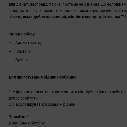
для дівчат, насправді так і є, проте це не означає що чоловіка
складається з різноманітних напоїв, лимонадів, коктейлів, а т
рішень,
смак добре насичений, міцність середня, із
легким
ТХ
Склад набору:
Ароматизатор;
Гліцерін;
Бустер.
Для приготування рідини необхідно
:
1. У флакон ароматизатором залити нікобустер (за потреби), а п
добре збовтати.
2. Насолоджуватися смаком рідини.
Примітка!
Додавання бустеру: