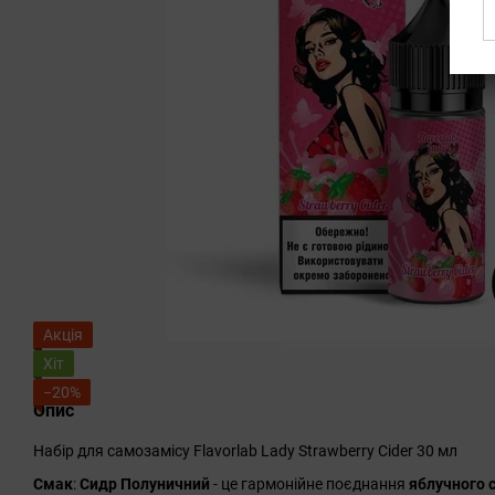
Акція
Хіт
−20%
Опис
Набір для самозамісу Flavorlab Lady Strawberry Cider 30 мл
Смак
:
Сидр Полуничний
- це гармонійне поєднання
яблучного с