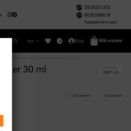
0938321350
0638348618
а
Передзвонити вам?
Мій кошик
Вхід
Укр
ольовий Flavorlab Lady Strawberry Cider 30 ml 50 mg
Cider 30 ml
Артикул
10571-12
Порівняти
В бажання