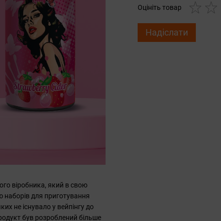
Оцініть товар
Надіслати
мого віробника, який в свою
ю наборів для приготування
яких не існувало у вейпінгу до
продукт був розроблений більше