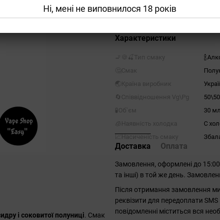
Ні, мені не виповнилося 18 років
Повідомити, коли з'яви
Характеристики
🚬🍪🍒Тип смаку
🍾Алк
🤔Смак
Полу
🌏Країна виробник
Украї
🔄Співвідношення Vg\Pg
50\50
🧪Об`єм
30 м
🧊Наявність холодка
С хо
📈Насиченість смаку
Збал
Доставка
Оплата
Замовлення, оформлені до 15:0
та інші) в той же день. Замовле
Після отримання замовлення ми 
реквізити для передоплати SMS 
повідомленні міститься вся необ
идру і соковитої полуниці
. Смак