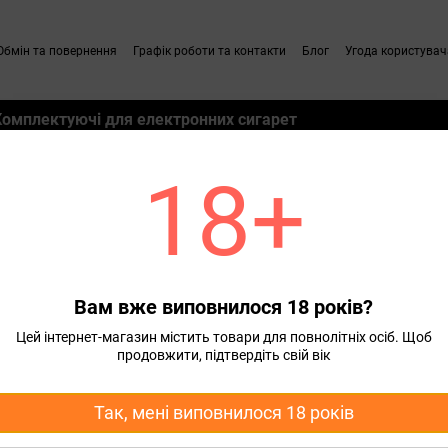
Обмін та повернення
Графік роботи та контакти
Блог
Угода користувач
Комплектуючі для електронних сигарет
18+
м
Набори для самозамісу для Pod систем Flavorlab Lady
Набір для самозамісу с
ий Flavorlab Lady Strawberry 
Вам вже виповнилося 18 років?
280 грн
350 грн
Цей інтернет-магазин містить товари для повнолітніх осіб. Щоб
продовжити, підтвердіть свій вік
Концентрація
Так, мені виповнилося 18 років
50 мг