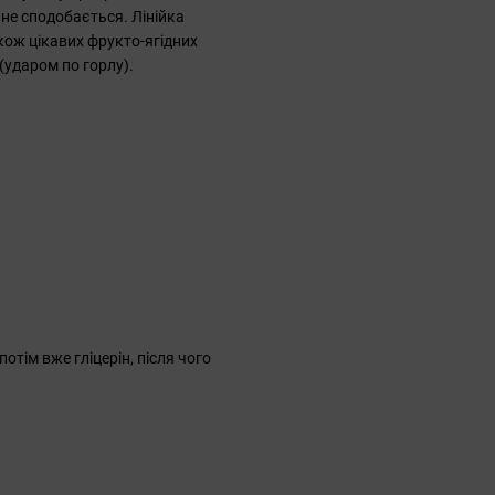
м не сподобається. Лінійка
акож цікавих фрукто-ягідних
(ударом по горлу).
отім вже гліцерін, після чого