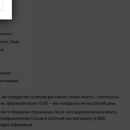
ться
огольні
ниця, Сидр
на
л
лодком
ансований
0, ми передаємо службам доставки («Нова пошта», «Укрпошта»
ння, оформлені після 15:00 — ми передаємо на наступний день.
його збираємо і бронюємо, після чого відправляємо клієнту
повідомленням (тільки в робочий час магазину), в SMS
хідна інформація.