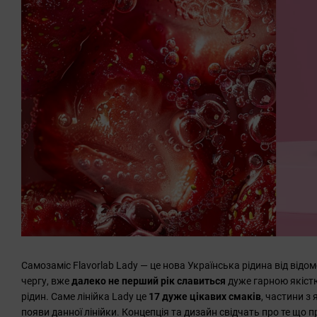
Самозаміс Flavorlab Lady — це нова Українська рідина від відо
чергу, вже
далеко
не перший рік славиться
дуже гарною якіст
рідин. Саме лінійка Lady це
17 дуже цікавих смаків
, частини з 
появи данної лінійки. Концепція та дизайн свідчать про те що 