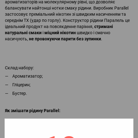
ароматизаторів на молекулярному рівні, що дозволяє
балансувати найтонші нотки смаку рідини. Виробник Parallel
застосовує преміальний нікотин зі швидким насиченням та
середнім ТХ (удар по горлу). Конструктор рідини Паралель це
ідеальний продукт на повсякденне паріння,
стримані
натуральні смаки
і
міцний нікотин
швидко і смачно
насичують,
не провокуючи парити без зупинки
.
Склад набору:
Ароматизатор;
Гліцерин;
Бустер.
Як змішати рідину Parallel:
1. У флакон ароматизатором залити нікобустер (за потреби)
та гліцерин, після чого дуже добре збовтати.
2. Насолоджуватися смаком рідини.