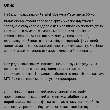
Опис
Набір для самозамісу Parallel Aloe Vera Watermelon 30 мл
Смак
: оксамитовий алое вера органічно поєднується з
солодкою кавуновою цедрою для чарівного смакового дуету.
Це соковита симфонія смаків, майстерно створена за
технологією PARALLEL, що забезпечує прохолодний,
омолоджуючий вдих, за яким слідує яскравий, фруктовий
видих, який поколює смакові рецептори від захвату. Чарівне,
соковите злиття, оповите хмарою чистого блаженства.
Набір для самозамісу Паралель це конструктор рідини на
основі сольового нікотину, який складається з
трьох компонентів і підходить абсолютно для всіх под систем,
MTL баків та інших малопотужних пристроїв.
Дана лінійка рідин розроблена компанією In Bottle і
представляє преміальний сегмент
Малайзійського
виробництва
, основна фішка полягає в тому, що виробник
застосовує революційну технологію витяжки і змішування