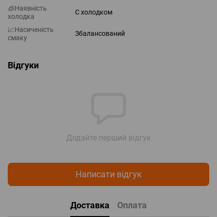
🧊Наявність
С холодком
холодка
📈Насиченість
Збалансований
смаку
Відгуки
Додайте перший відгук
Написати відгук
Доставка
Оплата