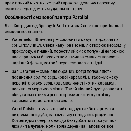
преміальний нікотин, котрий гарантує ідеальну передачу
смаку з ледь відчутним ударом по горлу.
Особливості смакової палітри Parallel
В лінійці рідин від бренду InBottle ви знайдете такі оригінальні
смакові поєднання:
Watermelon Strawberry — соковитий кавун та дозріла на
сонці полуниця. Свіжа кавунова есенція створює необхідну
прохолоду, а пишний, повнотілий смак полуниці наповнює
вас справжнім блаженством. Обидва смаки створюють
чарівний ф'южн, котрий перенесе вас у літні дні.
Salt Caramel — смак для обраних, котрі полюбляють
поєднання солі та вершкової карамелі. В такому смаку
переплітаються вершкові, маслянисті нотки карамелі,
посипаної морською сіллю. Такий цікавий дует дозволить
відчути смаковими рецепторами золотисту стрічку
карамелі з кристалічною сіллю.
Wood Raisin — смак, котрий поєднує глибокі аромати
витриманого дуба, карамельну солодкість родзинок.
Кожен вдих повертає вас до безтурботних прогулянок
лісами та лугами, коли зріла деревина наповнює все