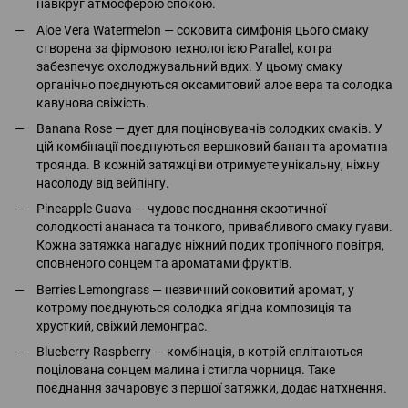
навкруг атмосферою спокою.
Aloe Vera Watermelon — соковита симфонія цього смаку
створена за фірмовою технологією Parallel, котра
забезпечує охолоджувальний вдих. У цьому смаку
органічно поєднуються оксамитовий алое вера та солодка
кавунова свіжість.
Banana Rose — дует для поціновувачів солодких смаків. У
цій комбінації поєднуються вершковий банан та ароматна
троянда. В кожній затяжці ви отримуєте унікальну, ніжну
насолоду від вейпінгу.
Pineapple Guava — чудове поєднання екзотичної
солодкості ананаса та тонкого, привабливого смаку гуави.
Кожна затяжка нагадує ніжний подих тропічного повітря,
сповненого сонцем та ароматами фруктів.
Berries Lemongrass — незвичний соковитий аромат, у
котрому поєднуються солодка ягідна композиція та
хрусткий, свіжий лемонграс.
Blueberry Raspberry — комбінація, в котрій сплітаються
поцілована сонцем малина і стигла чорниця. Таке
поєднання зачаровує з першої затяжки, додає натхнення.