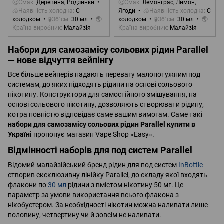
🤔Смак
Деревина, Родзинки
🤔Смак
Лемонграс, Лимон,
🧊Наявність холодка
С
Ягоди
🧊Наявність холодка
С
холодком
🧪Об`єм
30 мл
🌏
холодком
🧪Об`єм
30 мл
🌏
Країна виробник
Малайзія
Країна виробник
Малайзія
Набори для самозамісу сольових рідин Parallel
— нове відчуття вейпінгу
Все більше вейперів надають перевагу малопотужним под
системам, до яких підходять рідини на основі сольового
нікотину. Конструктори для самостійного змішування, на
основі сольового нікотину, дозволяють створювати рідину,
котра повністю відповідає саме вашим вимогам. Саме такі
набори для самозамісу сольових рідин Parallel купити в
Україні
пропонує магазин Vape Shop «Easy».
Відмінності наборів для под систем Parallel
Відомий малайзійський бренд рідин для под систем
InBottle
створив ексклюзивну лінійку Parallel, до складу якої входять
флакони по
30 мл
рідини з вмістом нікотину 50 мг. Це
параметр за умови використання всього флакона з
нікобустером. За необхідності нікотин можна наливати лише
половину, четвертину чи й зовсім не наливати.