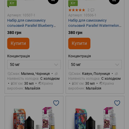
Хіт
Хіт
2
Артикул: 10507-1
Артикул: 10506-1
Набір для самозамісу
Набір для самозамісу
сольовий Parallel Blueberry
сольовий Parallel Watermelon
Raspberry 30 ml 50 mg
Strawberry 30 ml 50 mg
380 грн
380 грн
Купити
Купити
Концентрація
Концентрація
50 мг
50 мг
🤔Смак
Малина, Чорниця
🧊
🤔Смак
Кавун, Полуниця
🧊
Наявність холодка
С холодком
Наявність холодка
С холодком
🧪Об`єм
30 мл
🌏Країна
🧪Об`єм
30 мл
🌏Країна
виробник
Малайзія
виробник
Малайзія