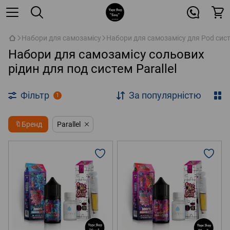
Набори для самозамісу
Набори для самозамісу для Pod сис
Набори для самозамісу сольових
рідин для под систем Parallel
Фільтр
За популярністю
1
🔖Бренд
Parallel