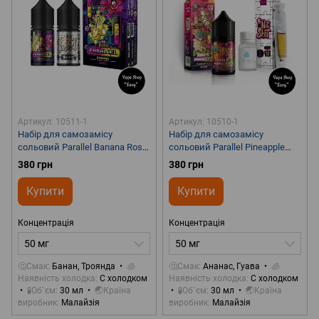
Артикул: 10511-1
Артикул: 10510-1
Набір для самозамісу
Набір для самозамісу
сольовий Parallel Banana Rose
сольовий Parallel Pineapple
30 ml 50 mg
Guava 30 ml 50 mg
380 грн
380 грн
Купити
Купити
Концентрація
Концентрація
50 мг
50 мг
🤔Смак
Банан, Троянда
🧊
🤔Смак
Ананас, Гуава
🧊
Наявність холодка
С холодком
Наявність холодка
С холодком
🧪Об`єм
30 мл
🌏Країна
🧪Об`єм
30 мл
🌏Країна
виробник
Малайзія
виробник
Малайзія