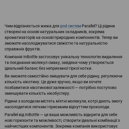
Чим відрізняється жижа для
pod систем
Parallel? Ці рідини
створені на основі натуральних складників, зокрема
ароматизаторів на основі природних компонентів. Тепер ви
зможете насолоджуватися свіжістю та натуральністю
справжніх фруктів.
Компанія InBottle застосовує унікальну технологію видалення
та поєднання молекул смаку, завдяки чому утворюється
ідеальний баланс без неприємної гіркої нотки.
Ви зможете самостійно змішувати для себе рідину, регулюючи
кількість нікотину. Це дуже зручно, якщо ви хочете
позбавитися нікотинової залежності — потрібно поступово
зменшувати кількість нікобустеру.
Рідини з холодком містять м'ятні молекули, котрі дають змогу
насолодитися легким і приємним відчуттям прохолоди.
Parallel від InBottle — це ваша можливість відкрити для себе
нові горизонти та можливості, створити ідеальні комбінації з
найчистіших компонентів. Зокрема компанія використовує