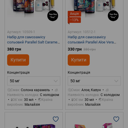
Акція
−13%
Артикул: 10509-1
Артикул: 10512-1
Набір для самозамісу
Набір для самозамісу
сольовий Parallel Salt Caramel
сольовий Parallel Aloe Vera
30 ml 50 mg
Watermelon 30 ml 50 mg
380 грн
330 грн
380 грн
Купити
Купити
Концентрація
Концентрація
50 мг
50 мг
🤔Смак
Солона карамель
🧊
🤔Смак
Алое, Кавун
🧊
Наявність холодка
С холодком
Наявність холодка
С холодком
🧪Об`єм
30 мл
🌏Країна
🧪Об`єм
30 мл
🌏Країна
виробник
Малайзія
виробник
Малайзія