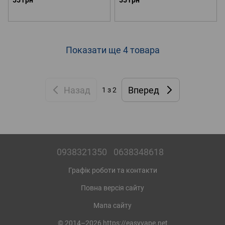
55 грн
55 грн
Показати ще 4 товара
Назад
Вперед
1
з 2
0938321350
0638348618
Графік роботи та контакти
Повна версія сайту
Мапа сайту
© 2014–2026 https://easyvape.net