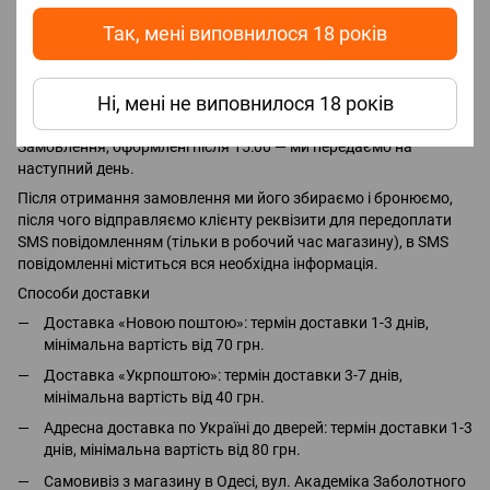
Так, мені виповнилося 18 років
Доставка
Оплата
Ні, мені не виповнилося 18 років
Замовлення, оформлені до 15:00, ми передаємо службам
доставки («Нова пошта», «Укрпошта» та інші) в той же день.
Замовлення, оформлені після 15:00 — ми передаємо на
наступний день.
Після отримання замовлення ми його збираємо і бронюємо,
після чого відправляємо клієнту реквізити для передоплати
SMS повідомленням (тільки в робочий час магазину), в SMS
повідомленні міститься вся необхідна інформація.
Способи доставки
Доставка «Новою поштою»: термін доставки 1-3 днів,
мінімальна вартість від 70 грн.
Доставка «Укрпоштою»: термін доставки 3-7 днів,
мінімальна вартість від 40 грн.
Адресна доставка по Україні до дверей: термін доставки 1-3
днів, мінімальна вартість від 80 грн.
Самовивіз з магазину в Одесі, вул. Академіка Заболотного