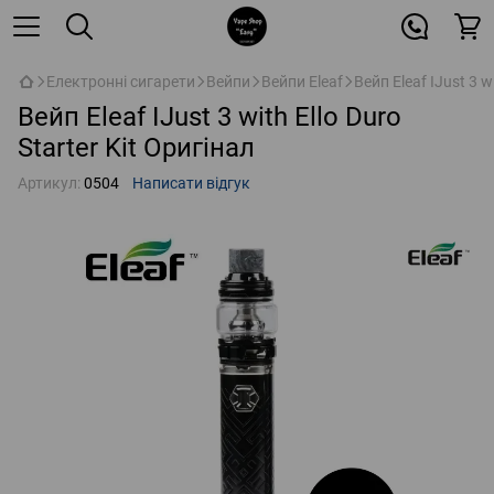
Електронні сигарети
Вейпи
Вейпи Eleaf
Вейп Eleaf IJust 3 w
Вейп Eleaf IJust 3 with Ello Duro
Starter Kit Оригінал
Артикул:
0504
Написати відгук