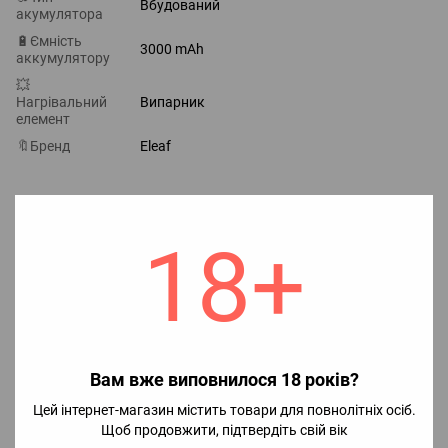
Вбудований
акумулятора
🔋Ємність
3000 mAh
аккумулятору
💥
Нагрівальний
Випарник
елемент
🔖Бренд
Eleaf
Відгуки
18+
Додайте перший відгук
Вам вже виповнилося 18 років?
Цей інтернет-магазин містить товари для повнолітніх осіб.
Написати відгук
Щоб продовжити, підтвердіть свій вік