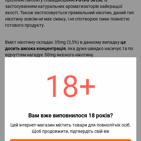
застосуванням натуральних ароматизаторів найкращої
якості. Також застосовується преміальний нікотин, даний тип
нікотину зовсім не має смаку, і не спотворює смак повністю
готового продукту.
Вміст нікотину складає 35mg (3,5%) в данному випадку
це
досить висока концентрація
, яка дуже швидко насичує та по
відчуттям нагадує 50mg якісного нікотину.
18+
Абсолютно всі сольові рідини категорично
не
рекомендується
використовувати на потужних вейп-
пристроях, рекомендовано застосовувати тільки на Pod
системах і MTL баках.
Характеристики
Вам вже виповнилося 18 років?
Концентрація
35 мг
Цей інтернет-магазин містить товари для повнолітніх осіб.
🌏Країна
Англія
Щоб продовжити, підтвердіть свій вік
виробник