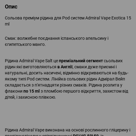
Опис
Сольова преміум рідина для Pod систем Admiral Vape Exotica 15
ml
Смак: волжебне поєднання іспанського апельсину і
єгипетського манго.
Рідина Admiral Vape Salt це
преміальний сегмент
сьольвих
рідин які виготовляються
в Англії
, смаки дуже приємні і
натуральні, досить насичені, відмінно відкриваються на будь-
якому типі Pod систем. Лінійка сольових рідин Адмірал Вейп
складається з п'ятнадцяти різних смаків. Рідина розлита у
флакони
по 15 ml
з пломбою першого відкриття, захистом від
дітей, і захисною плівкою.
Рідина Admiral Vape виконана на основі рослинного гліцерину і
пропіленгліколю у співвідношенні
PG\VG 50\50
, із