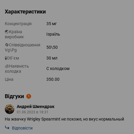
Характеристики
Концентрація
35 мг
🌏Країна
Ізраїль
виробник
🔄Співвідношення
50\50
Vg\Pg
🧪Об`єм
30 мл
🧊Наявність
С холодком
холодка
Ціна
350.00
Відгуки
1
Андрей Шмендрак
01.06.2023 в 18:31
На жвачку Wrigley Spearmint не похоже, но вкус нормальный
Відповісти