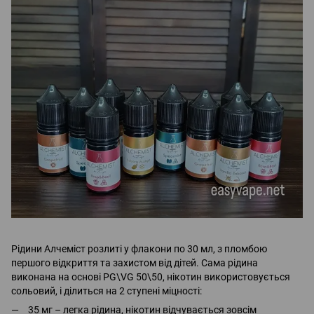
Рідини Алчеміст розлиті у флакони по 30 мл, з пломбою
першого відкриття та захистом від дітей. Сама рідина
виконана на основі PG\VG 50\50, нікотин використовується
сольовий, і ділиться на 2 ступені міцності:
35 мг – легка рідина, нікотин відчувається зовсім