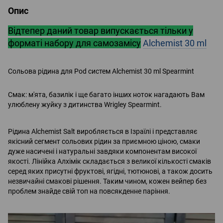
Опис
Відтепер даний товар випускається тільки у
форматі набору для самозамісу
Alchemist 30 ml
Сольова рідина для Pod систем Alchemist 30 ml Spearmint
Смак: м'ята, базилік і ще багато інших ноток нагадають Вам
улюблену жуйку з дитинства Wrigley Spearmint.
Рідина Alchemist Salt виробляється в Ізраїлі і представляє
якісний сегмент сольових рідин за приємною ціною, смаки
дуже насичені і натуральні завдяки компонентам високої
якості. Лінійка Алхімік складається з великої кількості смаків
серед яких присутні фруктові, ягідні, тютюнові, а також досить
незвичайні смакові рішення. Таким чином, кожен вейпер без
проблем знайде свій топ на повсякденне паріння.