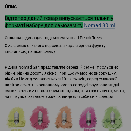
Опис
Відтепер даний товар випускається тільки у
форматі набору для самозамісу
Nomad 30 ml
Сольова рідина для под систем Nomad Peach Trees
Смак: смак стиглого персика, з характерною фрукту
кислинкою, на післясмаку.
Рідина Nomad Salt представляє середній сегмент сольових
рідин, рідина досить якісна і при цьому має не високу ціну,
лінійка Номад складається з 10-ти смаків, серед смакової
палітри лежать в основному кисло-солодкі фруктово-ягідні
смаки з легким освіжаючим холодком, а також випічка, м'ята,
чай і жуйка, загалом кожен знайде для себе свій фаворит.