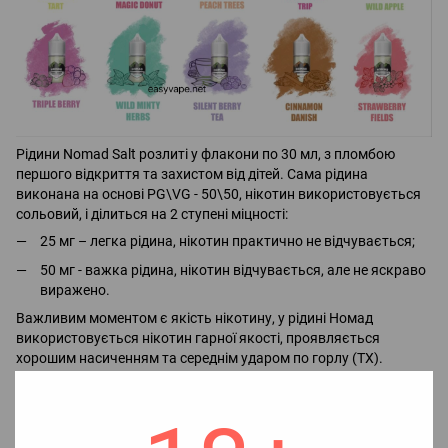
Рідини Nomad Salt розлиті у флакони по 30 мл, з пломбою
першого відкриття та захистом від дітей. Сама рідина
виконана на основі PG\VG - 50\50, нікотин використовується
сольовий, і ділиться на 2 ступені міцності:
25 мг – легка рідина, нікотин практично не відчувається;
50 мг - важка рідина, нікотин відчувається, але не яскраво
виражено.
Важливим моментом є якість нікотину, у рідині Номад
використовується нікотин гарної якості, проявляється
хорошим насиченням та середнім ударом по горлу (ТХ).
Абсолютно всі сольові рідини категорично не рекомендується
використовувати на потужних вейп-пристроях,