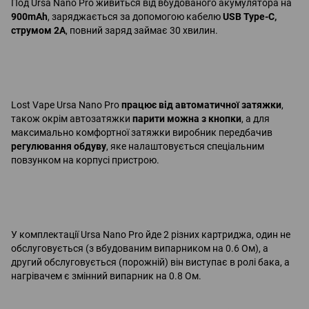
Под Ursa Nano Pro живиться від вбудованого акумулятора на
900mAh
, заряджається за допомогою кабелю
USB Type-C,
струмом 2А
, повний заряд займає 30 хвилин.
Lost Vape Ursa Nano Pro
працює від автоматичної затяжки
,
також окрім автозатяжки
парити можна з кнопки
, а для
максимально комфортної затяжки виробник передбачив
регулювання обдуву
, яке налаштовується спеціальним
повзунком на корпусі пристрою.
У комплектації Ursa Nano Pro йде 2 різних картриджа, один не
обслуговується (з вбудованим випарником на 0.6 Ом), а
другий обслуговується (порожній) він виступає в ролі бака, а
нагрівачем є змінний випарник на 0.8 Ом.