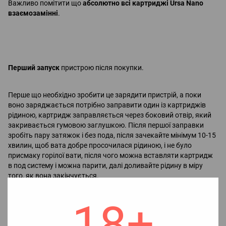
Важливо помітити що
абсолютно всі картриджі Ursa Nano
взаємозамінні
.
Перший запуск
пристрою після покупки.
Перше що необхідно зробити це зарядити пристрій, а поки
воно заряджається потрібно заправити один із картриджів
рідиною, картридж заправляється через боковий отвір, який
закривається гумовою заглушкою. Після першої заправки
зробіть пару затяжок і без пода, після зачекайте мінімум 10-15
хвилин, щоб вата добре просочилася рідиною, і не було
присмаку горілої вати, після чого можна вставляти картридж
в под систему і можна парити, далі доливайте рідину в міру
того, як вона закінчується.
18+
Технічні характеристики Lost Vape Ursa Nano Pro Starter Kit:
Корпус: Метал;