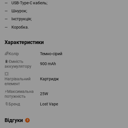
USB-Type-C кабель;
Шнурок;
Інструкція;
Коробка.
Характеристики
🌈Колір
Темно-сірий
🔋Ємність
900 mAh
аккумулятору
💥
Нагрівальний
Картридж
елемент
⚡Максимальна
25W
потужність
🔖Бренд
Lost Vape
Відгуки
3