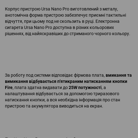
Корпус пристрою Ursa Nano Pro виготовлений з металу,
анотомічна форма пристрою забезпечує приємні тактильні
відчуття, при цьому под не скользить в руці. Електронна
сигарета Ursa Nano Pro доступна в різних кольорових
рішеннях, від найяскравіших до стриманого чорного кольору.
За роботу под системи відповідає фірмова плата,
вмикання та
вимикання відбувається п'ятикраним натисканням кнопки
Fire
, плата здатна видавати до
25W потужності
, а
налаштування відбувається за допомогою триразового
натискання кнопки, а вся необхідна інформація про стан
пристрою та акумулятора виводиться на екран.