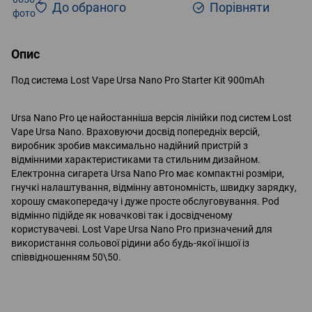
До обраного
Порівняти
Опис
Под система Lost Vape Ursa Nano Pro Starter Kit 900mAh
Ursa Nano Pro це найостанніша версія лінійки под систем Lost
Vape Ursa Nano. Враховуючи досвід попередніх версій,
виробник зробив максимально надійний пристрій з
відмінними характеристиками та стильним дизайном.
Електронна сигарета Ursa Nano Pro має компактні розміри,
гнучкі налаштування, відмінну автономність, швидку зарядку,
хорошу смакопередачу і дуже просте обслуговування. Pod
відмінно підійде як новачкові так і досвідченому
користувачеві. Lost Vape Ursa Nano Pro призначений для
використання сольової рідини або будь-якої іншої із
співвідношенням 50\50.