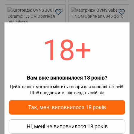
18+
Артикул: 0867
Артикул: 0845
Вам вже виповнилося 18 років?
Картридж OVNS JC01 Pod
Картридж OVNS Saber 2 1.4 Ом
Ceramic 1.5 Ом Оригінал
Оригінал
Цей інтернет-магазин містить товари для повнолітніх осіб.
70 грн
125 грн
Щоб продовжити, підтвердіть свій вік
Так, мені виповнилося 18 років
Ні, мені не виповнилося 18 років