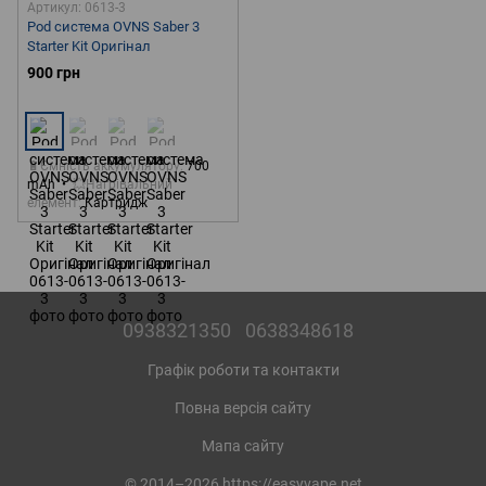
Артикул: 0613-3
Pod система OVNS Saber 3
Starter Kit Оригінал
900 грн
🔋Ємність аккумулятору
700
mAh
💥Нагрівальний
елемент
Картридж
0938321350
0638348618
Графік роботи та контакти
Повна версія сайту
Мапа сайту
© 2014–2026 https://easyvape.net