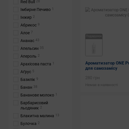
28
Red Bull
1
Імбирне Печиво
2
Інжир
9
Абрикос
7
Алое
Подарунок
43
Ананас
35
Апельсин
2
Апероль
Ароматизатор ONE Pu
1
Арахісова паста
для самозамісу
5
Аґрус
280 грн
9
Базилік
Немає в наявності
38
Банан
1
Бананове молоко
Барбарисовий
2
льодяник
13
Блакитна малина
2
Булочка