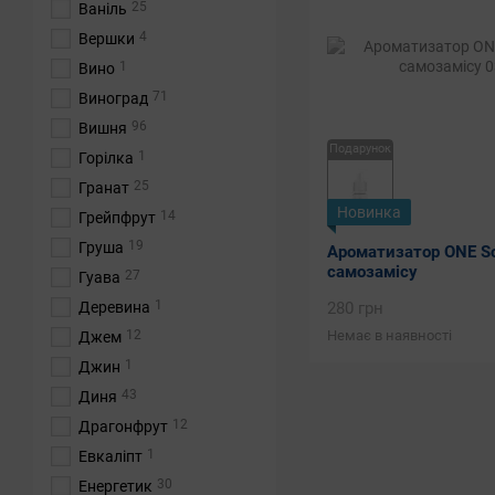
25
Ваніль
4
Вершки
1
Вино
71
Виноград
96
Вишня
Подарунок
1
Горілка
25
Гранат
Новинка
14
Грейпфрут
19
Груша
Ароматизатор ONE Sou
самозамісу
27
Гуава
1
280 грн
Деревина
Немає в наявності
12
Джем
1
Джин
43
Диня
12
Драгонфрут
1
Евкаліпт
30
Енергетик