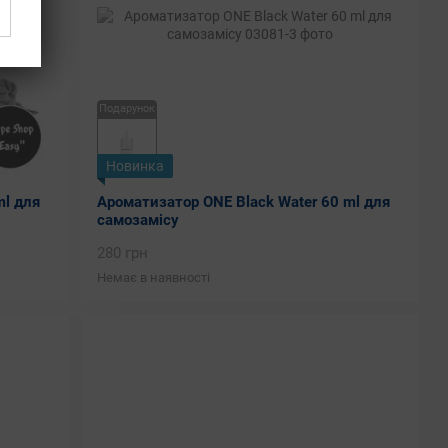
Подарунок
Новинка
ml для
Ароматизатор ONE Black Water 60 ml для
самозамісу
280 грн
Немає в наявності