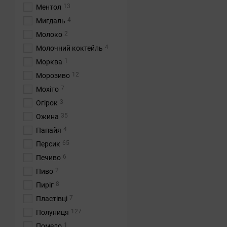
13
Ментол
4
Мигдаль
2
Молоко
4
Молочний коктейль
1
Морква
12
Морозиво
7
Мохіто
3
Огірок
35
Ожина
4
Папайя
65
Персик
6
Печиво
2
Пиво
8
Пиріг
7
Пластівці
127
Полуниця
1
Помело