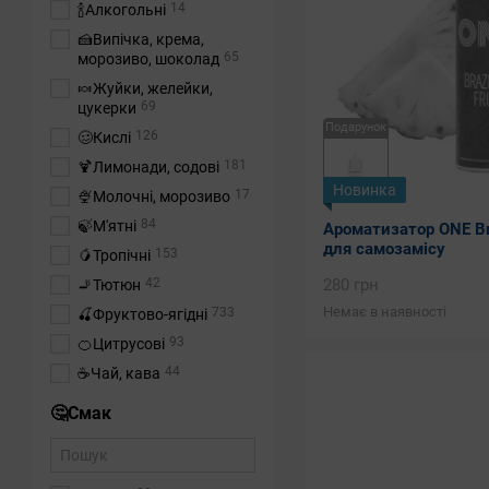
14
🍾Алкогольні
🍰Випічка, крема,
65
морозиво, шоколад
🍬Жуйки, желейки,
69
цукерки
Подарунок
126
🥴Кислі
181
🍹Лимонади, содові
Новинка
17
🍨Молочні, морозиво
84
🍃М'ятні
Ароматизатор ONE Braz
для самозамісу
153
🥭Тропічні
42
280 грн
🚬Тютюн
Немає в наявності
733
🍒Фруктово-ягідні
93
🍊Цитрусові
44
☕Чай, кава
🤔Смак