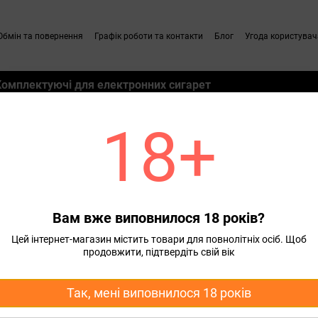
Обмін та повернення
Графік роботи та контакти
Блог
Угода користувач
Комплектуючі для електронних сигарет
18+
ини для електронних
С
Вам вже виповнилося 18 років?
Цей інтернет-магазин містить товари для повнолітніх осіб. Щоб
продовжити, підтвердіть свій вік
Так, мені виповнилося 18 років