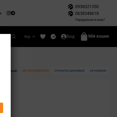
0938321350
0638348618
а
Передзвонити вам?
Мій кошик
Вхід
Укр
за популярністю
спочатку дешевше
за назвою
ортування: