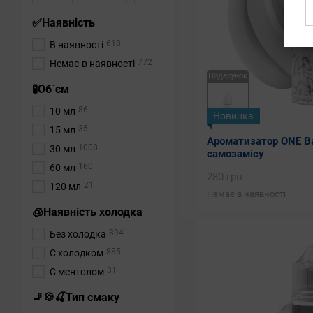
✅Наявність
618
В наявності
772
Немає в наявності
Подарунок
🧪Об`єм
86
10 мл
Новинка
35
15 мл
Ароматизатор ONE Ba
1008
30 мл
самозамісу
160
60 мл
280 грн
21
120 мл
Немає в наявності
🧊Наявність холодка
394
Без холодка
885
С холодком
31
С ментолом
🚬🍪🍒Тип смаку