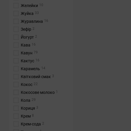
10
Желейки
33
Жуйка
16
Журавлина
2
Зефір
2
Йогурт
16
Кава
79
Кавун
16
Кактус
14
Карамель
3
Квітковий смак
22
Кокос
1
Кокосове молоко
29
Кола
3
Кориця
8
Крем
2
Крем-сода