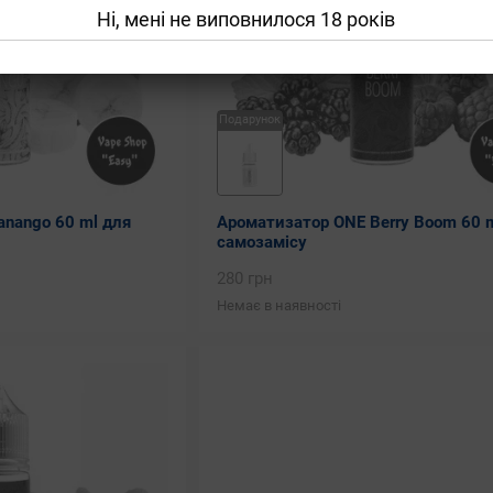
Ні, мені не виповнилося 18 років
Подарунок
nango 60 ml для
Ароматизатор ONE Berry Boom 60 
самозамісу
280 грн
Немає в наявності