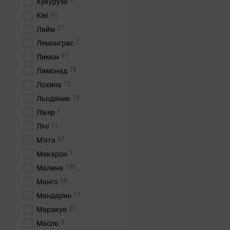
1
Кукуруза
62
Ківі
37
Лайм
2
Лемонграс
91
Лимон
79
Лимонад
12
Лохина
19
Льодяник
1
Лікер
11
Лічі
87
М'ята
1
Макарон
106
Малина
58
Манго
13
Мандарин
27
Маракуя
9
Масло