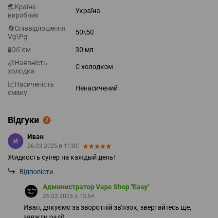
🌏Країна
Україна
виробник
🔄Співвідношення
50\50
Vg\Pg
🧪Об`єм
30 мл
🧊Наявність
С холодком
холодка
📈Насиченість
Ненасичений
смаку
Відгуки
2
Иван
26.03.2025 в 11:00
Жидкость супер на каждый день!
Відповісти
Администратор Vape Shop "Easy"
26.03.2025 в 13:54
Иван, дякуємо за зворотній зв'язок, звертайтесь ще,
завжди раді)