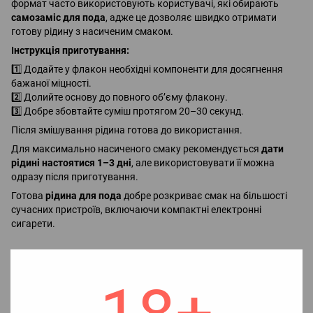
формат часто використовують користувачі, які обирають
самозаміс для пода
, адже це дозволяє швидко отримати
готову рідину з насиченим смаком.
Інструкція приготування:
1️⃣ Додайте у флакон необхідні компоненти для досягнення
бажаної міцності.
2️⃣ Долийте основу до повного об’єму флакону.
3️⃣ Добре збовтайте суміш протягом 20–30 секунд.
Після змішування рідина готова до використання.
Для максимально насиченого смаку рекомендується
дати
рідині настоятися 1–3 дні
, але використовувати її можна
одразу після приготування.
Готова
рідина для пода
добре розкриває смак на більшості
сучасних пристроїв, включаючи компактні електронні
сигарети.
Переваги лінійки WICK & WIRE
✔️ насичені та натуральні смаки
✔️ ідеально підходить для
POD систем
✔️ середній ТХ (удар по горлу)