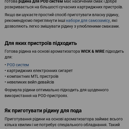
готова
рідина для POD систем
має насичений смак і добре
розкривається на більшості сучасних картриджних пристроїв.
Якщо ви шукаєте простий спосіб приготувати власну рідину,
рекомендуємо переглянути інші
набори для самозамісу
, які
дозволяють легко змішувати рідину з улюбленими смаками.
Для яких пристроїв підходить
Готова рідина на основі ароматизатора
WICK & WIRE
підходить
для:
•
POD систем
• картриджних електронних сигарет
• компактних MTL пристроїв
• невеликих вейп-девайсів
Формула рідини оптимально підходить для щоденного
використання на POD-пристроях.
Як приготувати рідину для пода
Приготування рідини на основі ароматизатора займає всього
кілька хвилин і не потребує спеціального обладнання. Такий