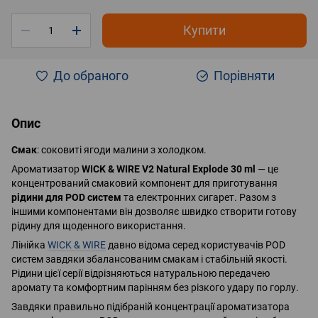
Купити
До обраного
Порівняти
Опис
Смак
: cоковиті ягоди малини з холодком.
Ароматизатор
WICK & WIRE V2 Natural Explode
30 ml
— це
концентрований смаковий компонент для приготування
рідини для POD систем
та електронних сигарет. Разом з
іншими компонентами він дозволяє швидко створити готову
рідину для щоденного використання.
Лінійка
WICK & WIRE
давно відома серед користувачів POD
систем завдяки збалансованим смакам і стабільній якості.
Рідини цієї серії відрізняються натуральною передачею
аромату та комфортним парінням без різкого удару по горлу.
Завдяки правильно підібраній концентрації ароматизатора