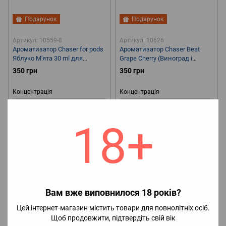
Подарунок
Подарунок
Артикул: 10559-8
Артикул: 10626
Ароматизатор Chaser for pods
Ароматизатор Chaser Beat
Яблуко М'ята 30 ml для
Grape Cherry (Виноград і
самозамісу
Вишня) 30 ml для самозамісу
350 грн
350 грн
Концентрація
Концентрація
5%
5%
18+
🤔Смак
М'ята, Яблуко
🧊
🤔Смак
Виноград, Вишня
🧊
Наявність холодка
С холодком
Наявність холодка
С холодком
🧪Об`єм
30 мл
🌏Країна
🧪Об`єм
30 мл
🌏Країна
виробник
Україна
виробник
Україна
Вам вже виповнилося 18 років?
Цей інтернет-магазин містить товари для повнолітніх осіб.
Щоб продовжити, підтвердіть свій вік