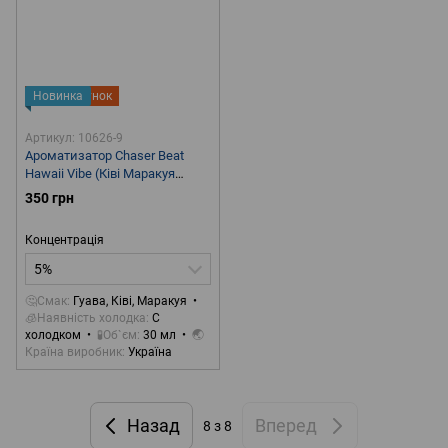
Новинка
Подарунок
Артикул: 10626-9
Ароматизатор Chaser Beat
Hawaii Vibe (Ківі Маракуя
Гуава) 30 ml для самозамісу
350 грн
Концентрація
5%
🤔Смак
Гуава, Ківі, Маракуя
🧊Наявність холодка
С
холодком
🧪Об`єм
30 мл
🌏
Країна виробник
Україна
Назад
Вперед
8
з 8