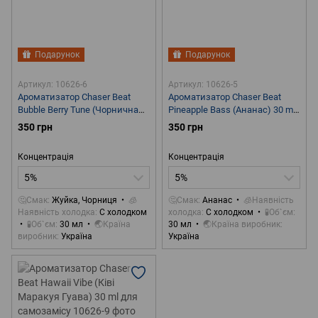
Подарунок
Подарунок
Артикул: 10626-6
Артикул: 10626-5
Ароматизатор Chaser Beat
Ароматизатор Chaser Beat
Bubble Berry Tune (Чорнична
Pineapple Bass (Ананас) 30 ml
жуйка) 30 ml для самозамісу
для самозамісу
350 грн
350 грн
Концентрація
Концентрація
5%
5%
🤔Смак
Жуйка, Чорниця
🧊
🤔Смак
Ананас
🧊Наявність
Наявність холодка
С холодком
холодка
С холодком
🧪Об`єм
🧪Об`єм
30 мл
🌏Країна
30 мл
🌏Країна виробник
виробник
Україна
Україна