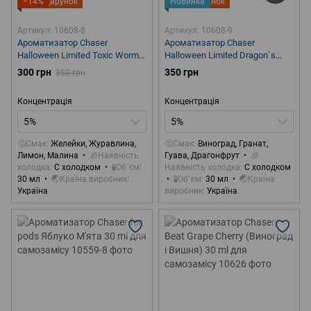
−14%
Подарунок
Новинка
Подарунок
Артикул: 10608-8
Артикул: 10608-9
Ароматизатор Chaser
Ароматизатор Chaser
Halloween Limited Toxic Worms
Halloween Limited Dragon`s
30 ml для самозамісу
Blood 30 ml для самозамісу
300 грн
350 грн
350 грн
Концентрація
Концентрація
5%
5%
🤔Смак
Желейки, Журавлина,
🤔Смак
Виноград, Гранат,
Лимон, Малина
🧊Наявність
Гуава, Драгонфрут
🧊
холодка
С холодком
🧪Об`єм
Наявність холодка
С холодком
30 мл
🌏Країна виробник
🧪Об`єм
30 мл
🌏Країна
Україна
виробник
Україна