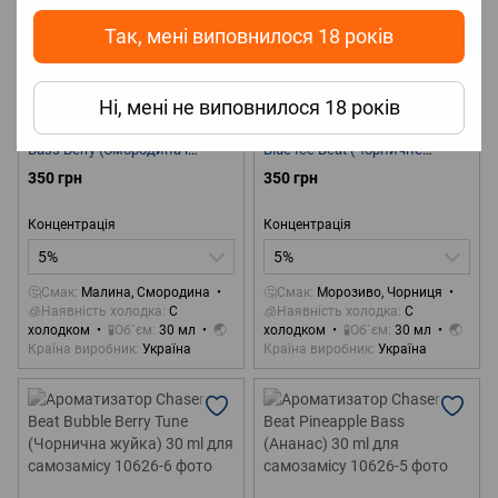
Так, мені виповнилося 18 років
Подарунок
Подарунок
Ні, мені не виповнилося 18 років
Артикул: 10626-4
Артикул: 10626-8
Ароматизатор Chaser Beat
Ароматизатор Chaser Beat
Bass Berry (Смородина і
Blue Ice Beat (Чорничне
Малина) 30 ml для
морозиво) 30 ml для
350 грн
350 грн
самозамісу
самозамісу
Концентрація
Концентрація
5%
5%
🤔Смак
Малина, Смородина
🤔Смак
Морозиво, Чорниця
🧊Наявність холодка
С
🧊Наявність холодка
С
холодком
🧪Об`єм
30 мл
🌏
холодком
🧪Об`єм
30 мл
🌏
Країна виробник
Україна
Країна виробник
Україна