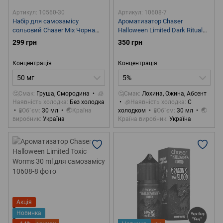
Артикул: 10560-30
Артикул: 10608-7
Набір для самозамісу
Ароматизатор Chaser
сольовий Chaser Mix Чорна
Halloween Limited Dark Ritual
Смородина Груша 30 ml 50 mg
30 ml для самозамісу
299 грн
350 грн
Концентрація
Концентрація
50 мг
5%
🤔Смак
Груша, Смородина
🧊
🤔Смак
Лохина, Ожина, Абсент
Наявність холодка
Без холодка
🧊Наявність холодка
С
🧪Об`єм
30 мл
🌏Країна
холодком
🧪Об`єм
30 мл
🌏
виробник
Україна
Країна виробник
Україна
Акція
Новинка