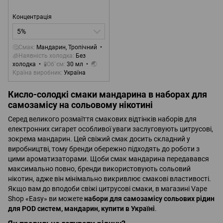
Концентрація
5%
🤔Смак
Мандарин, Тропічний
🧊Наявність холодка
Без
холодка
🧪Об`єм
30 мл
🌏
Країна виробник
Україна
Кисло-солодкі смаки мандарина в наборах для
самозамісу на сольовому нікотині
Серед великого розмаїття смакових відтінків наборів для
електронних сигарет особливої уваги заслуговують цитрусові,
зокрема мандарин. Цей свіжий смак досить складний у
виробництві, тому бренди обережно підходять до роботи з
цими ароматизаторами. Щоби смак мандарина передавався
максимально повно, бренди використовують сольовий
нікотин, адже він мінімально викривлює смакові властивості.
Якщо вам до вподоби свіжі цитрусові смаки, в магазині Vape
Shop «Easy» ви можете
набори для самозамісу сольових рідин
для POD систем, мандарин, купити в Україні
.