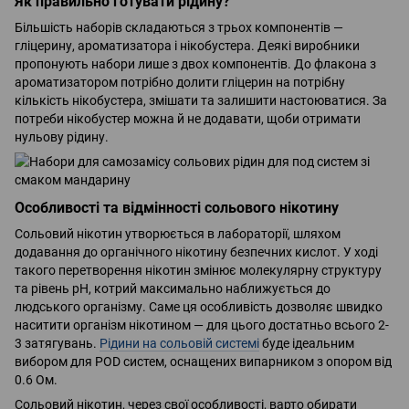
Як правильно готувати рідину?
Більшість наборів складаються з трьох компонентів —
гліцерину, ароматизатора і нікобустера. Деякі виробники
пропонують набори лише з двох компонентів. До флакона з
ароматизатором потрібно долити гліцерин на потрібну
кількість нікобустера, змішати та залишити настоюватися. За
потреби нікобустер можна й не додавати, щоби отримати
нульову рідину.
Особливості та відмінності сольового нікотину
Сольовий нікотин утворюється в лабораторії, шляхом
додавання до органічного нікотину безпечних кислот. У ході
такого перетворення нікотин змінює молекулярну структуру
та рівень pH, котрий максимально наближується до
людського організму. Саме ця особливість дозволяє швидко
наситити організм нікотином — для цього достатньо всього 2-
3 затягувань.
Рідини на сольовій системі
буде ідеальним
вибором для POD систем, оснащених випарником з опором від
0.6 Ом.
Сольовий нікотин, через свої особливості, варто обирати