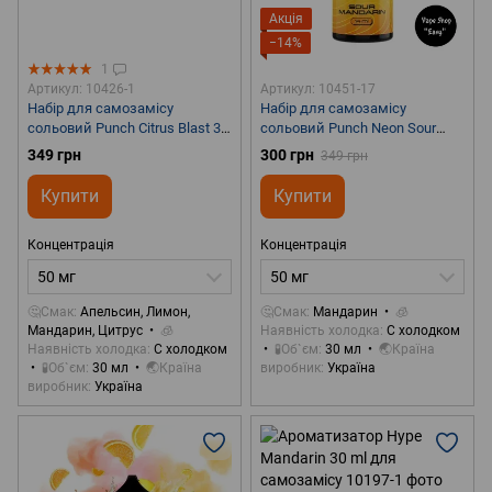
Акція
−14%
1
Артикул: 10426-1
Артикул: 10451-17
Набір для самозамісу
Набір для самозамісу
сольовий Punch Citrus Blast 30
сольовий Punch Neon Sour
ml 50 mg
Mandarin 30 ml 50 mg
349 грн
300 грн
349 грн
Купити
Купити
Концентрація
Концентрація
50 мг
50 мг
🤔Смак
Апельсин, Лимон,
🤔Смак
Мандарин
🧊
Мандарин, Цитрус
🧊
Наявність холодка
С холодком
Наявність холодка
С холодком
🧪Об`єм
30 мл
🌏Країна
🧪Об`єм
30 мл
🌏Країна
виробник
Україна
виробник
Україна