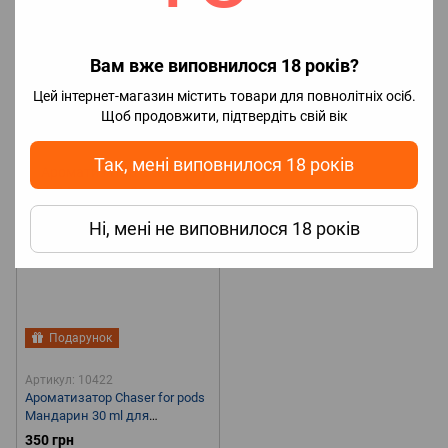
50 мг
50 мг
🤔Смак
Манго, Мандарин,
🤔Смак
Апельсин, Лимон,
Вам вже виповнилося 18 років?
Тропічний
🧊Наявність
Мандарин, Цитрус
🧊
холодка
Без холодка
🧪Об`єм
Наявність холодка
С холодком
Цей інтернет-магазин містить товари для повнолітніх осіб.
10 мл
🌏Країна виробник
🧪Об`єм
15 мл
🌏Країна
Щоб продовжити, підтвердіть свій вік
Україна
виробник
Україна
Так, мені виповнилося 18 років
Ні, мені не виповнилося 18 років
Подарунок
Артикул: 10422
Ароматизатор Chaser for pods
Мандарин 30 ml для
самозамісу
350 грн