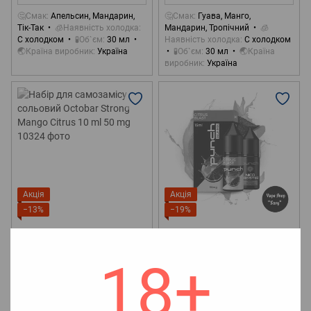
🤔Смак
Апельсин, Мандарин,
🤔Смак
Гуава, Манго,
Тік-Так
🧊Наявність холодка
Мандарин, Тропічний
🧊
С холодком
🧪Об`єм
30 мл
Наявність холодка
С холодком
🌏Країна виробник
Україна
🧪Об`єм
30 мл
🌏Країна
виробник
Україна
Акція
Акція
−13%
−19%
Артикул: 10324
Артикул: 10341-1
Набір для самозамісу
Набір для самозамісу
18+
сольовий Octobar Strong
сольовий Punch Citrus Blast 15
Mango Citrus 10 ml 50 mg
ml 50 mg
130 грн
170 грн
150 грн
209 грн
Концентрація
Концентрація