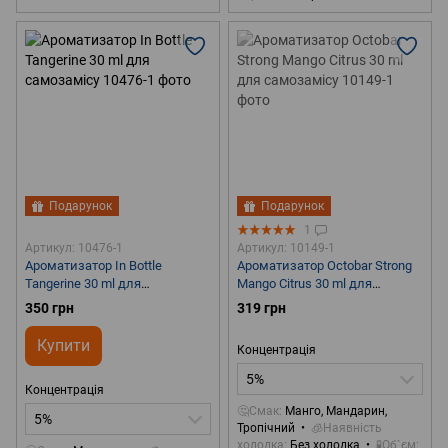
Подарунок
Подарунок
1
Артикул: 10476-1
Артикул: 10149-1
Ароматизатор In Bottle
Ароматизатор Octobar Strong
Tangerine 30 ml для
Mango Citrus 30 ml для
самозамісу
самозамісу
350 грн
319 грн
Купити
Концентрація
5%
Концентрація
🤔Смак
Манго, Мандарин,
5%
Тропічний
🧊Наявність
холодка
Без холодка
🧪Об`єм