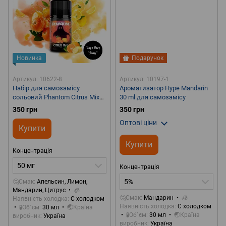
Новинка
Подарунок
Артикул: 10622-8
Артикул: 10197-1
Набір для самозамісу
Ароматизатор Hype Mandarin
сольовий Phantom Citrus Mix
30 ml для самозамісу
30 ml 50 mg
350 грн
350 грн
Оптові ціни
Купити
Купити
Концентрація
50 мг
Концентрація
5%
🤔Смак
Апельсин, Лимон,
Мандарин, Цитрус
🧊
🤔Смак
Мандарин
🧊
Наявність холодка
С холодком
Наявність холодка
С холодком
🧪Об`єм
30 мл
🌏Країна
🧪Об`єм
30 мл
🌏Країна
виробник
Україна
виробник
Україна