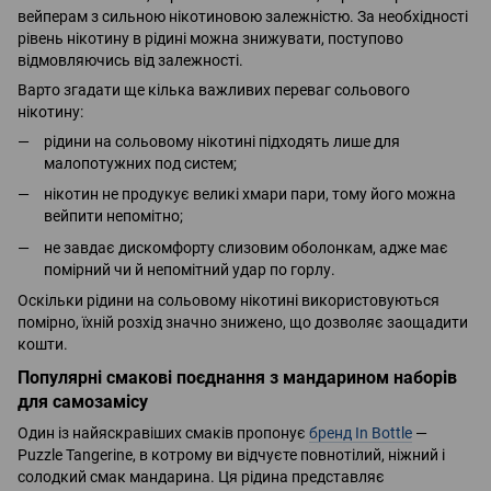
вейперам з сильною нікотиновою залежністю. За необхідності
рівень нікотину в рідині можна знижувати, поступово
відмовляючись від залежності.
Варто згадати ще кілька важливих переваг сольового
нікотину:
рідини на сольовому нікотині підходять лише для
малопотужних под систем;
нікотин не продукує великі хмари пари, тому його можна
вейпити непомітно;
не завдає дискомфорту слизовим оболонкам, адже має
помірний чи й непомітний удар по горлу.
Оскільки рідини на сольовому нікотині використовуються
помірно, їхній розхід значно знижено, що дозволяє заощадити
кошти.
Популярні смакові поєднання з мандарином наборів
для самозамісу
Один із найяскравіших смаків пропонує
бренд In Bottle
—
Puzzle Tangerine, в котрому ви відчуєте повнотілий, ніжний і
солодкий смак мандарина. Ця рідина представляє