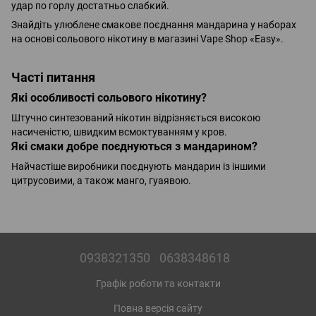
удар по горлу достатньо слабкий.
Знайдіть улюблене смакове поєднання мандарина у наборах
на основі сольового нікотину в магазині Vape Shop «Easy».
Часті питання
Які особливості сольового нікотину?
Штучно синтезований нікотин відрізняється високою
насиченістю, швидким всмоктуванням у кров.
Які смаки добре поєднуються з мандарином?
Найчастіше виробники поєднують мандарин із іншими
цитрусовими, а також манго, гуаявою.
0938321350
0638348618
Графік роботи та контакти
Повна версія сайту