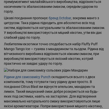
преміумсегмент малайзійського виробництва, відрізняється
насиченим та збалансованим смаком, середнім ударом по
горлу.
Цікаві поєднання пропонує
бренд Octobar
, зокрема манго з
цитрусом. Така рідина підходить для абсолютно всіх под
систем, відрізняється натуральним та збалансованим смаком.
У виробництві використовується міцний нікотин, утім він дає
слабкий удар по горлу.
Любителям екзотики точно сподобається набір Fluffy Puff
Mango Tango Ice — гуаява з мандарином та льодом. Рідина від
вітчизняного виробника відрізняється ніжним смаком, при
виробництві використовується якісний нікотин, котрий
практично не завдає удару по горлу.
Рідини для самозамісу Punch
складаються всього з двох
компонентів, тому готувати таку рідину дуже просто. В
поєднанні Citrus Blast ви відчуєте апельсин, мандарин та
лимон. Такий вишуканий смак добре розкриється на будь-
яких под системах, навіть на застарілих. Для відтворення
максимально натурального смаку використовуються лише
якісні ароматизатори. Попри використання міцного нікотину,