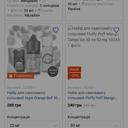
🤔Смак
Мандарин
🧊
30 мл
🌏Країна виробник
Наявність холодка
С холодком
Україна
🧪Об`єм
30 мл
🌏Країна
виробник
Малайзія
Акція
Подарунок
−29%
Артикул: 10209-1
Артикул: 10245-1
Набір для самозамісу
Набір для самозамісу
сольовий Hype Orange Ball 30
сольовий Fluffy Puff Mango
ml 25 mg
Tango Ice 30 ml 50 mg
260 грн
240 грн
339 грн
Концентрація
Концентрація
25 мг
50 мг