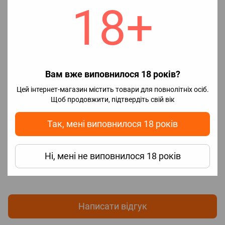
50\50
18+
Vg\Pg
🧪Об`єм
30 мл
🧊Наявність
С холодком
холодка
📈Насиченість
Збалансований
смаку
Вам вже виповнилося 18 років?
Цей інтернет-магазин містить товари для повнолітніх осіб.
Відгуки
Щоб продовжити, підтвердіть свій вік
Так, мені виповнилося 18 років
Ні, мені не виповнилося 18 років
Додайте перший відгук
Написати відгук