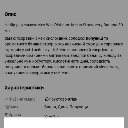
Опис
Набір для самозамісу Wes Platinum Melon Strawberry Banana 30
мл
Смак
: яскравий смак кислої
дині
, солодкої
полуниці
та
ароматного
банана
створюють насичений смак для справжніх
гурманів у світі вейпінгу. Цей мікс наповнений енергією та
яскравими смаковими відтінками, завдяки балансу холоду та
унікальному нікобустеру. Кислотні ноти дині, солодкість
полуниці та аромат банана залишають приємний післясмак,
спонукаючи зануритися у цей мікс.
Характеристики
🚬🍪🍒Тип смаку
🍒Фруктово-ягідні
🤔Смак
Банан, Диня, Полуниця
🌏Країна
Україна
виробник
🔄Співвідношення