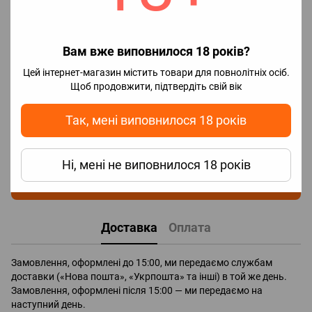
Відгуки
Вам вже виповнилося 18 років?
Цей інтернет-магазин містить товари для повнолітніх осіб.
Щоб продовжити, підтвердіть свій вік
Так, мені виповнилося 18 років
Додайте перший відгук
Ні, мені не виповнилося 18 років
Написати відгук
Доставка
Оплата
Замовлення, оформлені до 15:00, ми передаємо службам
доставки («Нова пошта», «Укрпошта» та інші) в той же день.
Замовлення, оформлені після 15:00 — ми передаємо на
наступний день.