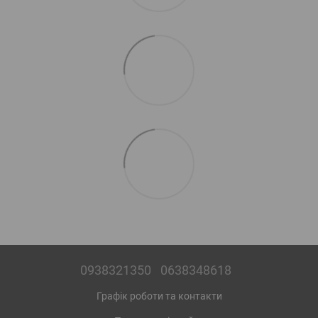
0938321350
0638348618
Графік роботи та контакти