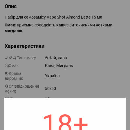
Опис
Набір для самозамісу Vape Shot Almond Latte 15 мл
Смак
: приємна солодкість
кави
з витонченими нотками
мигдалю.
Характеристики
🚬🍪🍒Тип смаку
☕Чай, кава
🤔Смак
Кава, Мигдаль
🌏Країна
Україна
виробник
🔄Співвідношення
50\50
Vg\Pg
🧪Об`єм
15 мл
🧊Наявність
Без холодка
18+
холодка
📈Насиченість
Збалансований
смаку