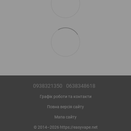
0938321350
0638348618
Графік роботи та контакти
Повна версія сайту
Мапа сайту
© 2014–2026 https://easyvape.net