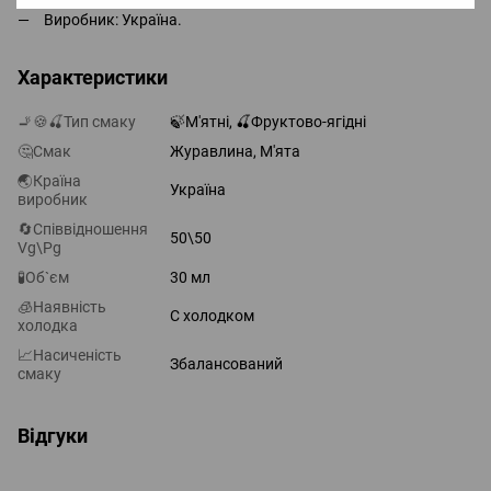
Виробник: Україна.
Характеристики
🚬🍪🍒Тип смаку
🍃М'ятні, 🍒Фруктово-ягідні
🤔Смак
Журавлина, М'ята
🌏Країна
Україна
виробник
🔄Співвідношення
50\50
Vg\Pg
🧪Об`єм
30 мл
🧊Наявність
С холодком
холодка
📈Насиченість
Збалансований
смаку
Відгуки