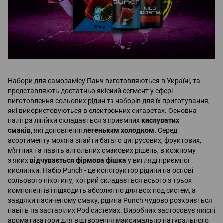
Набори для самозамісу Панч виготовляються в Україні, та
представляють достатньо якісний сегмент у сфері
виготовлення сольових рідин та наборів для їх приготування,
які використовуються в електронних сигаретах. Основна
палітра лінійки складається з приємних
кислуватих
смаків,
які доповненні
легеньким холодком.
Серед
асортименту можна знайти багато цитрусових, фруктових,
м'ятних та навіть алгольних смакових рішень, в кожному
з яких
відчувається фірмова фішка
у вигляді приємної
кислинки. Набір Punch - це конструктор рідини на основі
сольового нікотину, котрий складається всього з трьох
компонентів і підходить абсолютно для всіх под систем, а
завдяки насиченому смаку, рідина Punch чудово розкриється
навіть на застарілих Pod системах. Виробник застосовує якісні
ароматизатори для відтворення максимально натурального