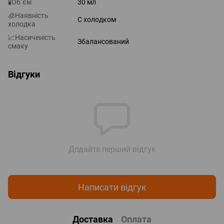
🧪Об`єм
30 мл
🧊Наявність
С холодком
холодка
📈Насиченість
Збалансований
смаку
Відгуки
Додайте перший відгук
Написати відгук
Доставка
Оплата