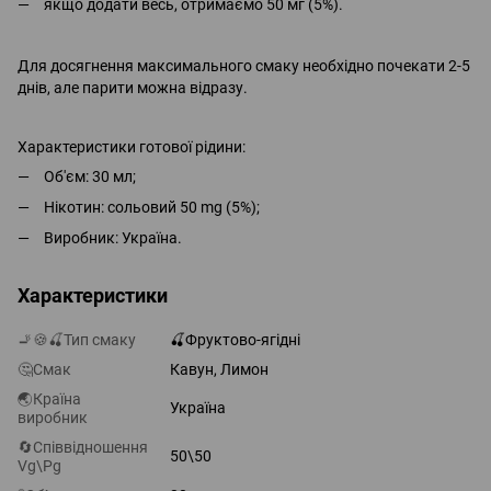
якщо додати весь, отримаємо 50 мг (5%).
Для досягнення максимального смаку необхідно почекати 2-5
днів, але парити можна відразу.
Характеристики готової рідини:
Об'єм: 30 мл;
Нікотин: сольовий 50 mg (5%);
Виробник: Україна.
Характеристики
🚬🍪🍒Тип смаку
🍒Фруктово-ягідні
🤔Смак
Кавун, Лимон
🌏Країна
Україна
виробник
🔄Співвідношення
50\50
Vg\Pg