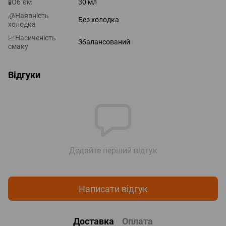
🧪Об`єм
30 мл
🧊Наявність
Без холодка
холодка
📈Насиченість
Збалансований
смаку
Відгуки
Додайте перший відгук
Написати відгук
Доставка
Оплата