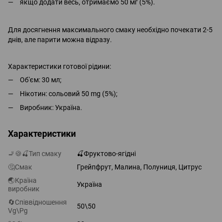
якщо додати весь, отримаємо 50 мг (5%).
Для досягнення максимального смаку необхідно почекати 2-5
днів, але парити можна відразу.
Характеристики готової рідини:
Об'єм: 30 мл;
Нікотин: сольовий 50 mg (5%);
Виробник: Україна.
Характеристики
🚬🍪🍒Тип смаку
🍒Фруктово-ягідні
🤔Смак
Грейпфрут, Малина, Полуниця, Цитрус
🌏Країна
Україна
виробник
🔄Співвідношення
50\50
Vg\Pg