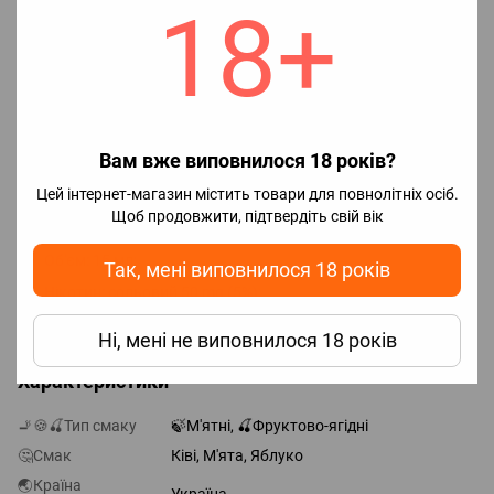
Для приготування рідини необхідно
:
18+
1. У флакон ароматизатором залити нікобустер, після
чого добре збовтати.
2. Насолоджуватися смаком рідини.
Для досягнення максимального смаку необхідно почекати 2-5
Вам вже виповнилося 18 років?
днів, але парити можна відразу.
Цей інтернет-магазин містить товари для повнолітніх осіб.
Щоб продовжити, підтвердіть свій вік
Характеристики готової рідини:
Об'єм: 15 мл;
Так, мені виповнилося 18 років
Нікотин: сольовий 50 mg (5%);
Виробник: Україна.
Ні, мені не виповнилося 18 років
Характеристики
🚬🍪🍒Тип смаку
🍃М'ятні, 🍒Фруктово-ягідні
🤔Смак
Ківі, М'ята, Яблуко
🌏Країна
Україна