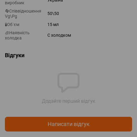
виробник
🔄Співвідношення
50\50
Vg\Pg
🧪Об`єм
15 мл
🧊Наявність
С холодком
холодка
Відгуки
Додайте перший відгук
Написати відгук