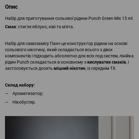
Опис
Набір для приготування сольової рідини Punch Green Mix 15 ml
Смак
: стигле яблуко, ківі та м'ята.
Набір для самозамісу Панч це конструктор рідини на основі
сольового нікотину, який складається всього з двох
компонентів і підходить абсолютно для всіх под систем, лінійка
рідин Punch складається в основному з
кислуватих смаків
, і
застосовується досить
міцний нікотин
, із середнім ТХ.
Склад набору:
Ароматизатор;
Нікобустер.