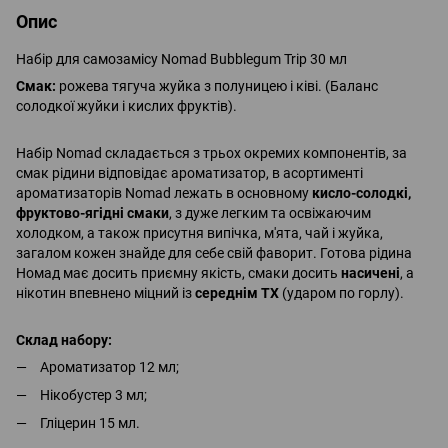
Опис
Набір для самозамісу Nomad Bubblegum Trip 30 мл
Смак:
рожева тягуча жуйка з полуницею і ківі. (Баланс
солодкої жуйки і кислих фруктів).
Набір Nomad складається з трьох окремих компонентів, за
смак рідини відповідає ароматизатор, в асортименті
ароматизаторів Nomad лежать в основному
кисло-солодкі,
фруктово-ягідні смаки
, з дуже легким та освіжаючим
холодком, а також присутня випічка, м'ята, чай і жуйка,
загалом кожен знайде для себе свій фаворит. Готова рідина
Номад має досить приємну якість, смаки досить
насичені
, а
нікотин впевнено міцний із
середнім ТХ
(ударом по горлу).
Склад набору:
Ароматизатор 12 мл;
Нікобустер 3 мл;
Гліцерин 15 мл.