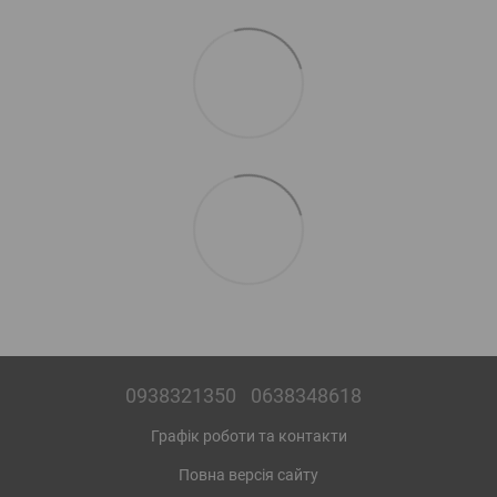
0938321350
0638348618
Графік роботи та контакти
Повна версія сайту