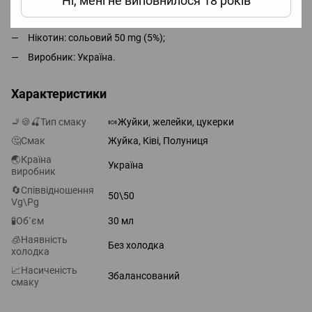
Ні, мені не виповнилося 18 років
Об'єм: 30 мл;
Нікотин: сольовий 50 mg (5%);
Виробник: Україна.
Характеристики
🚬🍪🍒Тип смаку
🍬Жуйки, желейки, цукерки
🤔Смак
Жуйка, Ківі, Полуниця
🌏Країна
Україна
виробник
🔄Співвідношення
50\50
Vg\Pg
🧪Об`єм
30 мл
🧊Наявність
Без холодка
холодка
📈Насиченість
Збалансований
смаку