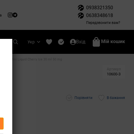
0938321350
0638348618
а
Передзвонити вам?
Мій кошик
Вхід
Укр
овий Mini Liquid Cherry Ice 30 ml 50 mg
ml
Артикул
10600-3
Порівняти
В бажання