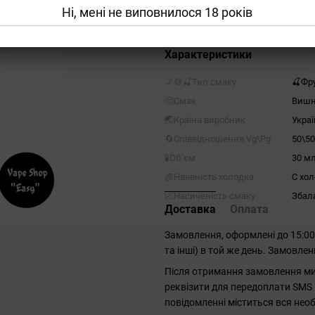
Ні, мені не виповнилося 18 років
Повідомити, коли з'яви
Характеристики
🚬🍪🍒Тип смаку
🍒Фру
🤔Смак
Виш
🌏Країна виробник
Украї
🔄Співвідношення Vg\Pg
50\50
🧪Об`єм
30 м
🧊Наявність холодка
С хо
📈Насиченість смаку
Збал
Доставка
Оплата
Замовлення, оформлені до 15:0
та інші) в той же день. Замовле
Після отримання замовлення ми 
реквізити для передоплати SMS 
повідомленні міститься вся необ