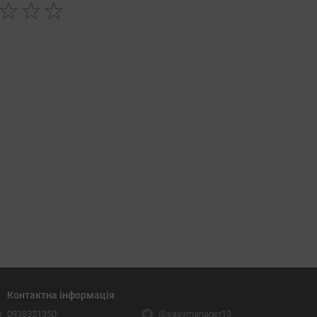
Контактна інформація
0938321350
@easymanager13