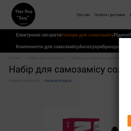
Перейти до основного контенту
Про нас
Оплата і доставка
Електронні сигарети
Набори для самозамісу
Рідини
Компоненти для самозамісу
Аксесуари
Бренди
Головна
Набори для самозамісу
Набори для самозамісу для Pod систе
Набір для самозамісу сольов
Немає в наявності
Написати відгук