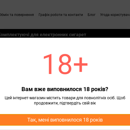
Обмін та повернення
Графік роботи та контакти
Блог
Угода користувач
Комплектуючі для електронних сигарет
18+
м
Набори для самозамісу для Pod систем Mini Liquid
Набір для самозамісу соль
ий Mini Liquid Cherry Ice 30 
Вам вже виповнилося 18 років?
220 грн
260 грн
Цей інтернет-магазин містить товари для повнолітніх осіб. Щоб
продовжити, підтвердіть свій вік
Концентрація
Так, мені виповнилося 18 років
50 мг