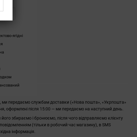
ться
ктово-ягідні
ня
на
л
лодком
ансований
0, ми передаємо службам доставки («Нова пошта», «Укрпошта»
ння, оформлені після 15:00 — ми передаємо на наступний день.
його збираємо і бронюємо, після чого відправляємо клієнту
повідомленням (тільки в робочий час магазину), в SMS
хідна інформація.