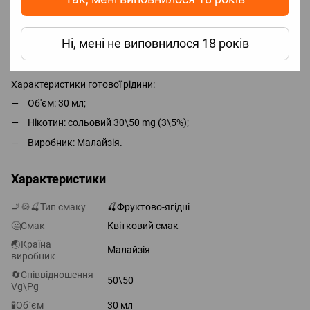
Для досягнення максимального смаку необхідно почекати 2-5
Ні, мені не виповнилося 18 років
днів, але парити можна відразу.
Характеристики готової рідини:
Об'єм: 30 мл;
Нікотин: сольовий 30\50 mg (3\5%);
Виробник: Малайзія.
Характеристики
🚬🍪🍒Тип смаку
🍒Фруктово-ягідні
🤔Смак
Квітковий смак
🌏Країна
Малайзія
виробник
🔄Співвідношення
50\50
Vg\Pg
🧪Об`єм
30 мл