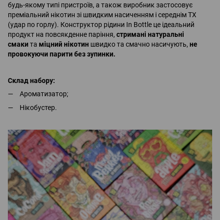
будь-якому типі пристроїв, а також виробник застосовує
преміальний нікотин зі швидким насиченням і середнім ТХ
(удар по горлу). Конструктор рідини In Bottle це ідеальний
продукт на повсякденне паріння,
стримані натуральні
смаки
та
міцний нікотин
швидко та смачно насичують,
не
провокуючи парити без зупинки.
Склад набору:
Ароматизатор;
Нікобустер.