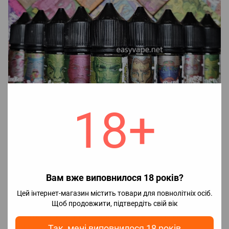
18+
Вам вже виповнилося 18 років?
Для приготування рідини необхідно:
Цей інтернет-магазин містить товари для повнолітніх осіб.
Щоб продовжити, підтвердіть свій вік
1. У флакон ароматизатором залити нікобустер і добре
збовтати і залишити настояться мінімум 15 хвилин.
2. Насолоджуватися смаком рідини.
Так, мені виповнилося 18 років