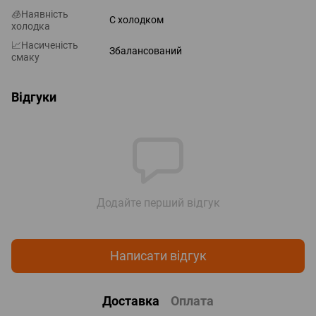
🧊Наявність
С холодком
холодка
📈Насиченість
Збалансований
смаку
Відгуки
Додайте перший відгук
Написати відгук
Доставка
Оплата