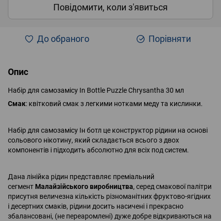
Повідомити, коли з'явиться
До обраного
Порівняти
Опис
Набір для самозамісу In Bottle Puzzle Chrysantha 30 мл
Смак
: квітковий смак з легкими нотками меду та кислинки.
Набір для самозамісу Ін ботл це конструктор рідини на основі
сольового нікотину, який складається всього з двох
компонентів і підходить абсолютно для всіх под систем.
Дана лінійка рідин представляє преміальний
сегмент
Малайзійського виробництва
, серед смакової палітри
присутня величезна кількість різноманітних фруктово-ягідних
і десертних смаків, рідини досить насичені і прекрасно
збалансовані, (не переаромлені) дуже добре відкриваються на