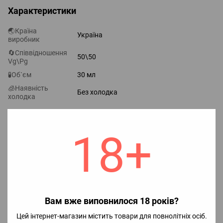
Характеристики
🌏Країна
Україна
виробник
🔄Співвідношення
50\50
Vg\Pg
🧪Об`єм
30 мл
🧊Наявність
Без холодка
холодка
Відгуки
18+
Додайте перший відгук
Вам вже виповнилося 18 років?
Цей інтернет-магазин містить товари для повнолітніх осіб.