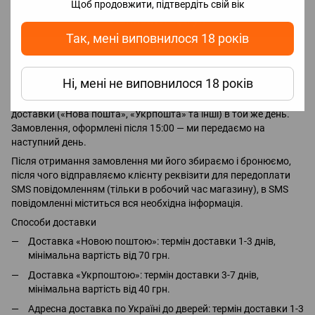
Щоб продовжити, підтвердіть свій вік
Написати відгук
Так, мені виповнилося 18 років
Доставка
Оплата
Ні, мені не виповнилося 18 років
Замовлення, оформлені до 15:00, ми передаємо службам
доставки («Нова пошта», «Укрпошта» та інші) в той же день.
Замовлення, оформлені після 15:00 — ми передаємо на
наступний день.
Після отримання замовлення ми його збираємо і бронюємо,
після чого відправляємо клієнту реквізити для передоплати
SMS повідомленням (тільки в робочий час магазину), в SMS
повідомленні міститься вся необхідна інформація.
Способи доставки
Доставка «Новою поштою»: термін доставки 1-3 днів,
мінімальна вартість від 70 грн.
Доставка «Укрпоштою»: термін доставки 3-7 днів,
мінімальна вартість від 40 грн.
Адресна доставка по Україні до дверей: термін доставки 1-3