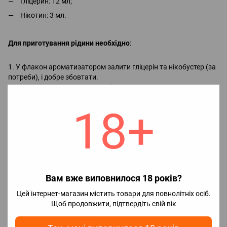
Гліцерин: 12 мл;
Нікотин: 3 мл.
Для приготування рідини необхідно
:
1. У флакон ароматизатором залити гліцерін та нікобустер (за
потреби), і добре збовтати.
2. Насолоджуватися смаком рідини.
18+
Примітка!
Додавання нікобустеру:
якщо не додати нікобустер отримаємо 0 мг, без нікотину;
якщо додати половину, отримаємо 25 мг (2.5%);
якщо додати весь, отримаємо 50 мг (5%).
Вам вже виповнилося 18 років?
Для досягнення максимального смаку необхідно почекати 2-5
Цей інтернет-магазин містить товари для повнолітніх осіб.
днів, але парити можна відразу.
Щоб продовжити, підтвердіть свій вік
Характеристики готової рідини: