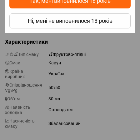
Так, мені виповнилося 18 років
Об'єм: 30 мл;
Нікотин: сольовий 50 mg (5%);
Ні, мені не виповнилося 18 років
Виробник: Україна.
Характеристики
🚬🍪🍒Тип смаку
🍒Фруктово-ягідні
🤔Смак
Кавун
🌏Країна
Україна
виробник
🔄Співвідношення
50\50
Vg\Pg
🧪Об`єм
30 мл
🧊Наявність
С холодком
холодка
📈Насиченість
Збалансований
смаку