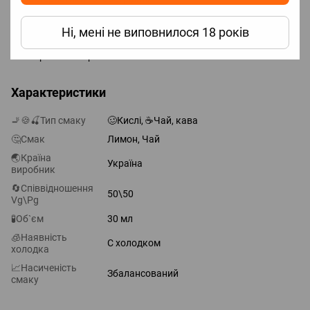
Об'єм: 30 мл;
Ні, мені не виповнилося 18 років
Нікотин: сольовий 50 mg (5%);
Виробник: Україна.
Характеристики
🚬🍪🍒Тип смаку
🥴Кислі, ☕Чай, кава
🤔Смак
Лимон, Чай
🌏Країна
Україна
виробник
🔄Співвідношення
50\50
Vg\Pg
🧪Об`єм
30 мл
🧊Наявність
С холодком
холодка
📈Насиченість
Збалансований
смаку