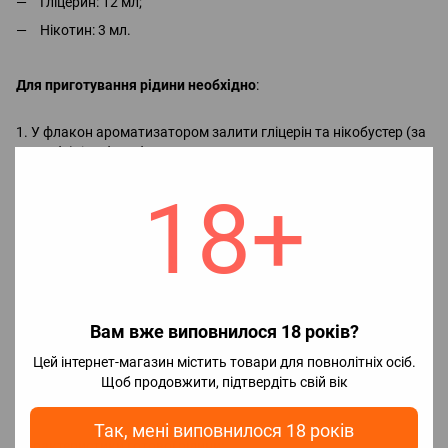
Гліцерин: 12 мл;
Нікотин: 3 мл.
Для приготування рідини необхідно
:
1. У флакон ароматизатором залити гліцерін та нікобустер (за
потреби), і добре збовтати.
2. Насолоджуватися смаком рідини.
18+
Примітка!
Додавання нікобустеру:
якщо не додати нікобустер отримаємо 0 мг, без нікотину;
якщо додати половину, отримаємо 25 мг (2.5%);
якщо додати весь, отримаємо 50 мг (5%).
Вам вже виповнилося 18 років?
Цей інтернет-магазин містить товари для повнолітніх осіб.
Для досягнення максимального смаку необхідно почекати 2-5
Щоб продовжити, підтвердіть свій вік
днів, але парити можна відразу.
Так, мені виповнилося 18 років
Характеристики готової рідини: