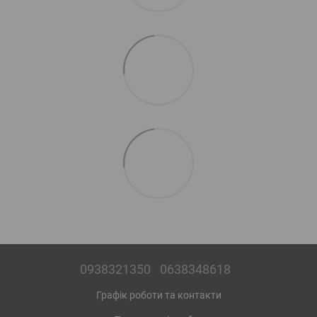
0938321350
0638348618
Графік роботи та контакти