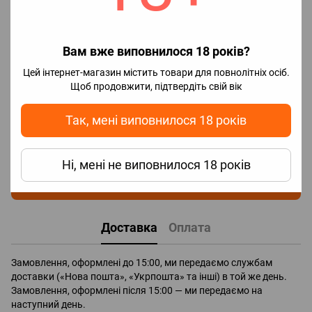
Відгуки
Вам вже виповнилося 18 років?
Цей інтернет-магазин містить товари для повнолітніх осіб.
Щоб продовжити, підтвердіть свій вік
Так, мені виповнилося 18 років
Додайте перший відгук
Ні, мені не виповнилося 18 років
Написати відгук
Доставка
Оплата
Замовлення, оформлені до 15:00, ми передаємо службам
доставки («Нова пошта», «Укрпошта» та інші) в той же день.
Замовлення, оформлені після 15:00 — ми передаємо на
наступний день.