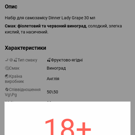
Опис
Набір для самозамісу Dinner Lady Grape 30 мл
Смак
:
фіолетовий та червоний виноград
, солодкий, злегка
кислий, та насичений.
Характеристики
🚬🍪🍒Тип смаку
🍒Фруктово-ягідні
🤔Смак
Виноград
🌏Країна
Англія
виробник
🔄Співвідношення
50\50
Vg\Pg
🧪Об`єм
30 мл
🧊Наявність
Без холодка
18+
холодка
📈Насиченість
Збалансований
смаку