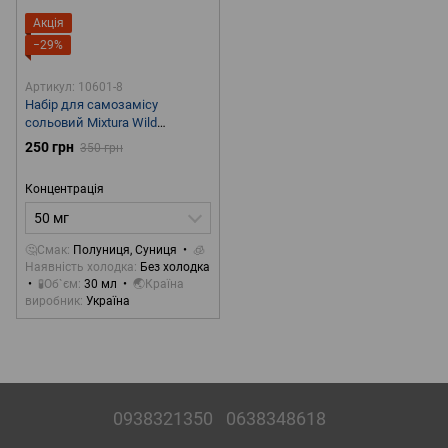
Акція
−29%
Артикул: 10601-8
Набір для самозамісу
сольовий Mixtura Wild
Strawberry 30 ml 50 mg
250 грн
350 грн
Концентрація
50 мг
🤔Смак
Полуниця, Суниця
🧊
Наявність холодка
Без холодка
🧪Об`єм
30 мл
🌏Країна
виробник
Україна
0938321350
0638348618