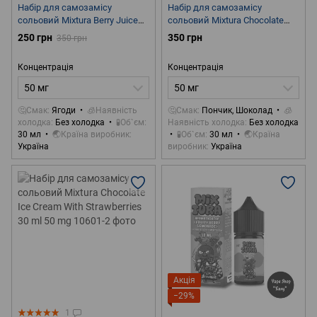
Набір для самозамісу
Набір для самозамісу
сольовий Mixtura Berry Juice
сольовий Mixtura Chocolate
30 ml 50 mg
Donut 30 ml 50 mg
250 грн
350 грн
350 грн
Концентрація
Концентрація
50 мг
50 мг
🤔Смак
Ягоди
🧊Наявність
🤔Смак
Пончик, Шоколад
🧊
холодка
Без холодка
🧪Об`єм
Наявність холодка
Без холодка
30 мл
🌏Країна виробник
🧪Об`єм
30 мл
🌏Країна
Україна
виробник
Україна
Акція
−29%
1