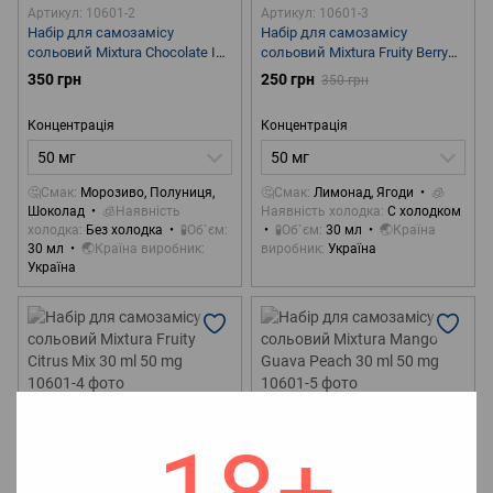
Артикул: 10601-2
Артикул: 10601-3
Набір для самозамісу
Набір для самозамісу
сольовий Mixtura Chocolate Ice
сольовий Mixtura Fruity Berry
Cream With Strawberries 30 ml
Lemonade 30 ml 50 mg
350 грн
250 грн
350 грн
50 mg
Концентрація
Концентрація
50 мг
50 мг
🤔Смак
Морозиво, Полуниця,
🤔Смак
Лимонад, Ягоди
🧊
Шоколад
🧊Наявність
Наявність холодка
С холодком
холодка
Без холодка
🧪Об`єм
🧪Об`єм
30 мл
🌏Країна
30 мл
🌏Країна виробник
виробник
Україна
Україна
Акція
Акція