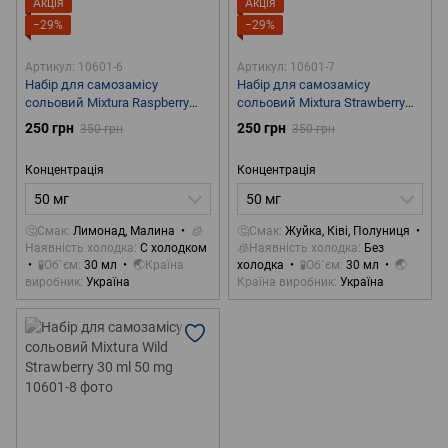
Акція
Акція
−29%
−29%
Артикул: 10601-6
Артикул: 10601-7
Набір для самозамісу
Набір для самозамісу
сольовий Mixtura Raspberry
сольовий Mixtura Strawberry
Lemonade 30 ml 50 mg
Kiwi Gum 30 ml 50 mg
250 грн
250 грн
350 грн
350 грн
Концентрація
Концентрація
50 мг
50 мг
🤔Смак
Лимонад, Малина
🧊
🤔Смак
Жуйка, Ківі, Полуниця
Наявність холодка
С холодком
🧊Наявність холодка
Без
🧪Об`єм
30 мл
🌏Країна
холодка
🧪Об`єм
30 мл
🌏
виробник
Україна
Країна виробник
Україна