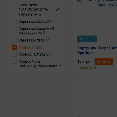
Smok Novo
2\2S\2X\2C\3\Propod\G
19
T\Master\Pro
6
Vaporesso LUXE Q
Vaporesso Luxe X\XR
5
Max\X2\X Pro
Новинка
12
Vaporesso Xros
14
Voopoo Argus
Картридж Voopoo Arg
Оригінал
3
VooPoo ITO\Doric
135 грн
Купити
Voopoo Vinci
4
Pod\SE\Q\Royal\Nano2
В наявності
6
Voopoo Vmate\V.THRU