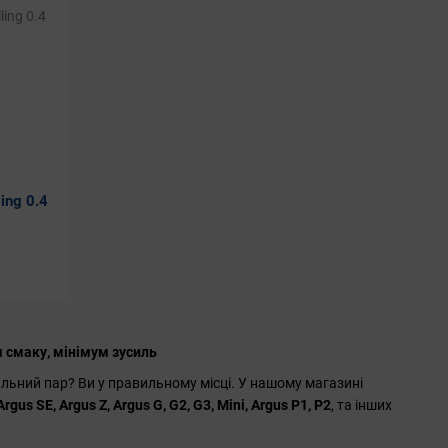
ing 0.4
 смаку, мінімум зусиль
еальний пар? Ви у правильному місці. У нашому магазині
rgus SE, Argus Z, Argus G, G2, G3, Mini, Argus P1, P2
, та інших