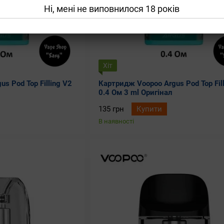
Ні, мені не виповнилося 18 років
Хіт
s Pod Top Filling V2
Картридж Voopoo Argus Pod Top Fil
0.4 Ом 3 ml Оригінал
135 грн
Купити
В наявності