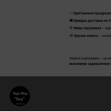
✅
Оригінальна продукці
🚚
Швидка доставка по У
💬
Жива підтримка
– від
💳
Зручна оплата
– онла
Заміна картриджа – це не
максимум задоволення 