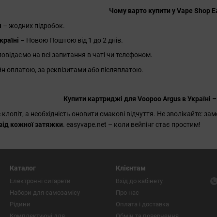
Чому варто купити у Vape Shop E
я
– жодних підробок.
країні
– Новою Поштою від 1 до 2 днів.
повідаємо на всі запитання в чаті чи телефоном.
йн оплатою, за реквізитами або післяплатою.
Купити картриджі для Voopoo Argus в Україні –
 клопіт, а необхідність оновити смакові відчуття. Не зволікайте: за
від кожної затяжки
. easyvape.net – коли вейпінг стає простим!
Каталог
Клієнтам
Електронні сигарети
Вхід до кабінету
Набори для самозамісу
Про нас
Рідини
Оплата і доставка
Комплектуючі для
Обмін та повернення