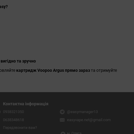
asy?
 вигідно та зручно
мовляйте
картридж Voopoo Argus прямо зараз
та отримуйте
Контактна інформація
0938321350
@easymanager13
0638348618
easyvape.net@gmail.com
Передзвонити вам?
м. Одеса