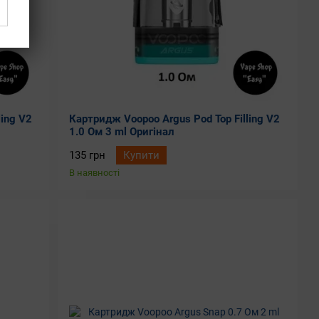
ling V2
Картридж Voopoo Argus Pod Top Filling V2
1.0 Ом 3 ml Оригінал
135 грн
Купити
В наявності