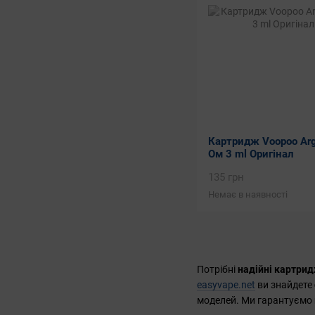
Картридж Voopoo Argu
Ом 3 ml Оригінал
135 грн
Немає в наявності
Потрібні
надійні картрид
easyvape.net
ви знайдете
моделей. Ми гарантуємо