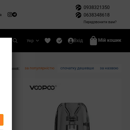
0938321350
0638348618
а
Передзвонити вам?
Мій кошик
Вхід
Укр
за популярністю
спочатку дешевше
за назвою
ортування: