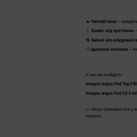
🔥
Чистий смак
– завдяки
💧
Захист від протікань
–
🔁
Змінні або вбудовані
💨
Ідеальна затяжка
– як
У нас ви знайдете:
Voopoo Argus Pod Top Filli
Voopoo Argus Pod V2 3 ml
👉 Якщо сумніваєтесь у 
паріння.