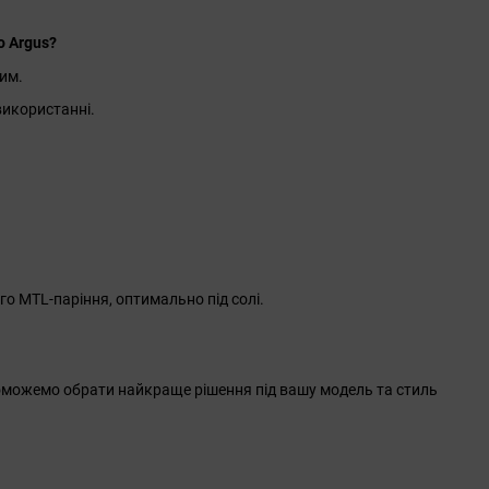
o Argus?
ним.
використанні.
го MTL-паріння, оптимально під солі.
поможемо обрати найкраще рішення під вашу модель та стиль