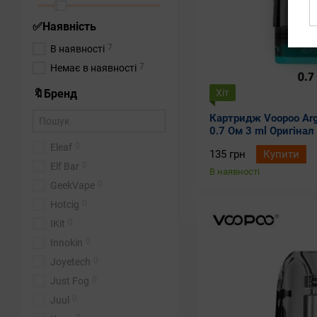
✅Наявність
7
В наявності
7
Немає в наявності
Хіт
🔖Бренд
Картридж Voopoo Argu
0.7 Ом 3 ml Оригінал
0
Eleaf
135 грн
Купити
0
Elf Bar
В наявності
0
GeekVape
0
Hotcig
0
IKit
0
Innokin
0
Joyetech
0
Just Fog
0
Juul