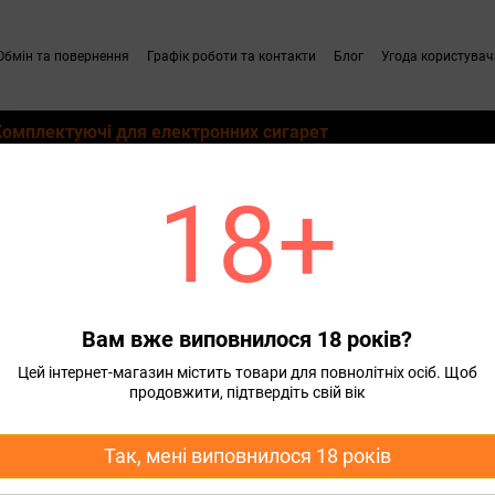
Обмін та повернення
Графік роботи та контакти
Блог
Угода користувач
Комплектуючі для електронних сигарет
18+
od систем
s Pod
С
Вам вже виповнилося 18 років?
Цей інтернет-магазин містить товари для повнолітніх осіб. Щоб
продовжити, підтвердіть свій вік
Так, мені виповнилося 18 років