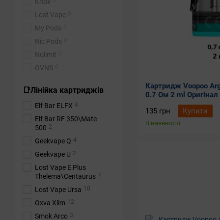
0
Knox
0
Lost Vape
0
My Pods
0
Nic Pods
0
Nolimit
0
OVNS
0
Oxva
Картридж Voopoo Argu
📑Лінійка картриджів
0
Rincoe
0.7 Ом 2 ml Оригінал
4
Elf Bar ELFX
0
Sea
135 грн
Купити
Elf Bar RF 350\Mate
0
Smoant
В наявності
2
500
0
Smok Tech
4
Geekvape Q
0
Suorin
2
Geekvape U
0
Top Pods
Lost Vape E Plus
0
Upends
7
Thelema\Centaurus
0
Vaporesso
10
Lost Vape Ursa
14
VOOPOO
12
Oxva Xlim
0
ZQ
3
Smok Arco