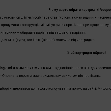
Чому варто обрати картриджі Voopo
 сучасній сітці (mesh coil) пара стає густою, а смак рідини – насиче
 продумана конструкція мінімізує ризик протікань при щоденному 
 випарники
– обирайте варіант під ваш стиль паріння.
 для MTL (туга), так і RDL (вільна), залежно від картриджа.
Який картридж обрати?
ng 3 ml 0.4 Ом / 0.7 Ом / 1.0 Ом
– від напіввільного DTL до класично
- Оновлена версія з маскисимальним захистом від протікань.
виборі – зверніться до нашого консультанта прямо на сайті. Ми до