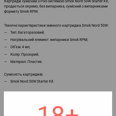
Картридж сумісний з Pod системою Smok Nord 50W Starter Kit,
продається окремо, без випарника, сумісний з випарниками
формату Smok RPM.
Технічні характеристики змінного картриджа Smok Nord 50W:
Тип: багаторазовий;
Нагрівальний елемент: випарники Smok RPM;
Об''єм: 4 мл;
Колір: Прозорий;
Матеріал: Пластик.
Сумісність картриджів:
Smok Nord 50W Starter Kit.
Характеристики
18+
Ціна
150.00
✅Наявність
Немає в наявності