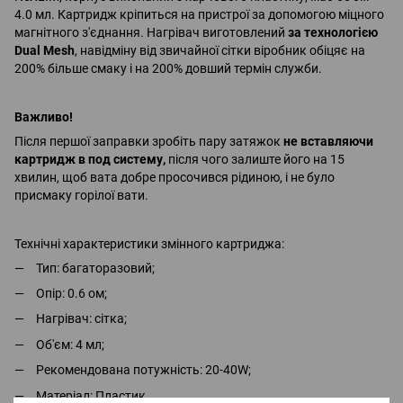
4.0 мл. Картридж кріпиться на пристрої за допомогою міцного
магнітного з'єднання. Нагрівач виготовлений
за технологією
Dual Mesh
, навідміну від звичайної сітки віробник обіцяє на
200% більше смаку і на 200% довший термін служби.
Важливо!
Після першої заправки зробіть пару затяжок
не вставляючи
картридж в под систему,
після чого залиште його на 15
хвилин, щоб вата добре просочився рідиною, і не було
присмаку горілої вати.
Технічні характеристики змінного картриджа:
Тип: багаторазовий;
Опір: 0.6 ом;
Нагрівач: сітка;
Об'єм: 4 мл;
Рекомендована потужність: 20-40W;
Матеріал: Пластик.