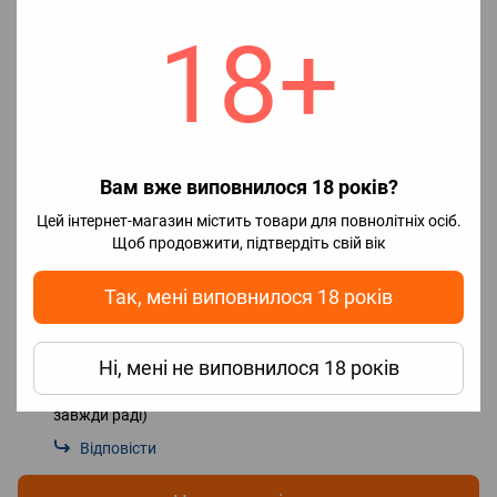
Характеристики
18+
Ціна
119.00
✅Наявність
Немає в наявності
🔖Бренд
Joyetech
Відгуки
1
Вам вже виповнилося 18 років?
Олег Мартишевський
Цей інтернет-магазин містить товари для повнолітніх осіб.
26.02.2025 в 14:17
Щоб продовжити, підтвердіть свій вік
Дуже вдячний магазину easyvape за швидке та якісне
обслуговування!
Так, мені виповнилося 18 років
Відповісти
Администратор Vape Shop "Easy"
Ні, мені не виповнилося 18 років
27.02.2025 в 14:56
Олег, дякуємо за зворотній зв'язок, звертайтесь ще,
завжди раді)
Відповісти