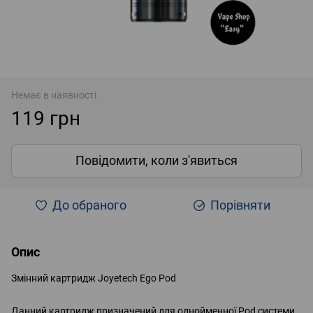
Немає в наявності
119 грн
Повідомити, коли з'явиться
До обраного
Порівняти
Опис
Змінний картридж Joyetech Ego Pod
Данний картридж призначений для однойменної Pod системи