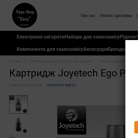
Перейти до основного контенту
Про нас
Оплата і доставка
Електронні сигарети
Набори для самозамісу
Рідини
Компоненти для самозамісу
Аксесуари
Бренди
Головна
Комплектуючі для електронних сигарет
Змінні картриджі для P
Картридж Joyetech Ego Pod
Немає в наявності
Написати відгук