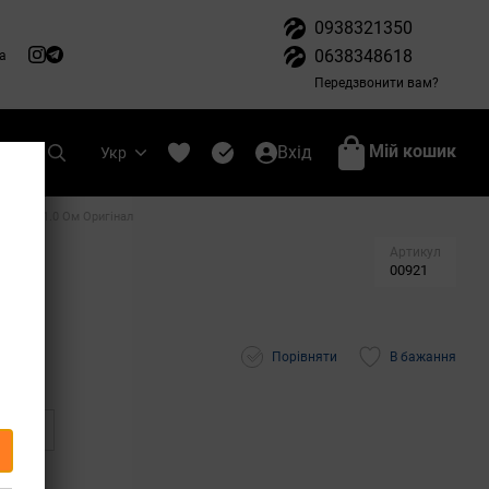
0938321350
0638348618
а
Передзвонити вам?
Мій кошик
Вхід
Укр
od AST 1.0 Ом Оригінал
Артикул
00921
Порівняти
В бажання
ться