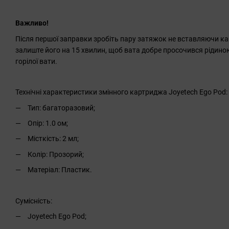
Важливо!
Після першої заправки зробіть пару затяжок не вставляючи кар
залиште його на 15 хвилин, щоб вата добре просочився рідиною
горілої вати.
Технічні характеристики змінного картриджа Joyetech Ego Pod:
Тип: багаторазовий;
Опір: 1.0 ом;
Місткість: 2 мл;
Колір: Прозорий;
Матеріал: Пластик.
Сумісність:
Joyetech Ego Pod;