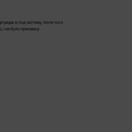
тридж в под систему, після чого
, і не було присмаку