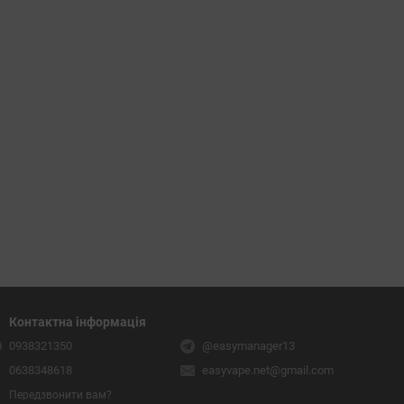
Контактна інформація
0938321350
@easymanager13
0638348618
easyvape.net@gmail.com
Передзвонити вам?