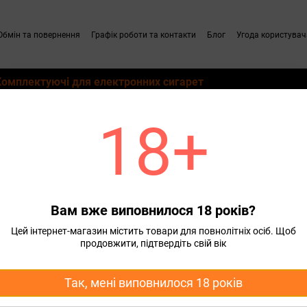
Обмін та повернення
Графік роботи та контакти
Блог
Угода користувач
Комплектуючі для електронних сигарет
18+
od систем
Змінні картриджі для Pod систем Joyetech
Картридж Joyetech Ego P
 AST 1.0 Ом Оригінал
Вам вже виповнилося 18 років?
119 грн
Цей інтернет-магазин містить товари для повнолітніх осіб. Щоб
продовжити, підтвердіть свій вік
Повідомити, коли з'яви
Так, мені виповнилося 18 років
Характеристики