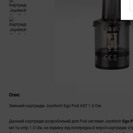
Опис
Змінний картридж Joyetech Ego Pod AST 1.0 Ом
Данний картридж розроблений для Pod системи Joyetech
Ego 
мл та опір 1.0 Ом, на відміну від попередньої версії картридж 