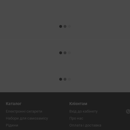
Каталог
Клієнтам
Електронні сигарети
Вхід до кабінету
Набори для самозамісу
Про нас
Рідини
Оплата і доставка