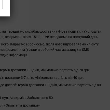
і
0, ми передаємо службам доставки («Нова пошта», «Укрпошта»
ння, оформлені після 15:00 — ми передаємо на наступний день.
його збираємо і бронюємо, після чого відправляємо клієнту
повідомленням (тільки в робочий час магазину), в SMS
хідна інформація.
рмін доставки 1-3 днів, мінімальна вартість від 70 грн.
 доставки 3-7 днів, мінімальна вартість від 40 грн.
до дверей: термін доставки 1-3 днів, мінімальна вартість від 80
і, вул. Академіка Заболотного 50.
ілі «Оплата та доставка»