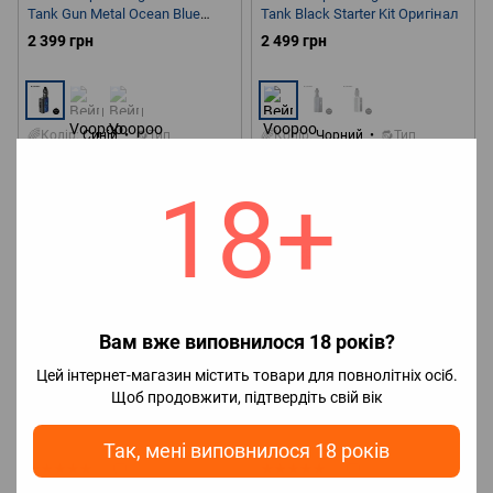
Tank Gun Metal Ocean Blue
Tank Black Starter Kit Оригінал
Starter Kit Оригінал
2 399 грн
2 499 грн
🌈Колір
Синій
🔂Тип
🌈Колір
Чорний
🔂Тип
акумулятора
Зйомний
💥
акумулятора
Зйомний
💥
Нагрівальний елемент
Нагрівальний елемент
18+
Випарник
⚡Максимальна
Випарник
⚡Максимальна
потужність
177W
потужність
177W
Вам вже виповнилося 18 років?
Цей інтернет-магазин містить товари для повнолітніх осіб.
Щоб продовжити, підтвердіть свій вік
Так, мені виповнилося 18 років
1
1
Артикул: 0511-2
Артикул: 0515-1