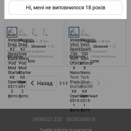
Вейп Voopoo Drag X2 Spray
Вейп Voopoo Vinci Spark 100
Ні, мені не виповнилося 18 років
Black Pod Mod Starter Kit
with Uforce-X Nano Tank Black
Оригінал
Starter Kit Оригінал
1 399 грн
2 049 грн
🌈Колір
Чорний
🔂Тип
🌈Колір
Чорний
🔂Тип
акумулятора
Зйомний
💥
акумулятора
Зйомний
💥
Нагрівальний елемент
Нагрівальний елемент
Випарник
⚡Максимальна
Випарник
⚡Максимальна
потужність
80W
потужність
100W
Назад
Вперед
2
з 2
0938321350
0638348618
Графік роботи та контакти