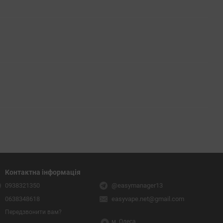
Контактна інформація
0938321350
@easymanager13
0638348618
easyvape.net@gmail.com
Передзвонити вам?
м. Одеса