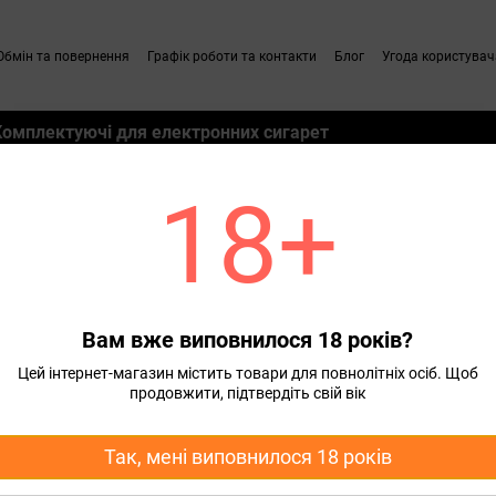
Обмін та повернення
Графік роботи та контакти
Блог
Угода користувач
Комплектуючі для електронних сигарет
18+
я вейпа Eleaf
Атомайзер Eleaf Melo 4 D22 Оригінал
 Оригінал
Вам вже виповнилося 18 років?
425 грн
Цей інтернет-магазин містить товари для повнолітніх осіб. Щоб
продовжити, підтвердіть свій вік
Повідомити, коли з'яви
Так, мені виповнилося 18 років
Характеристики