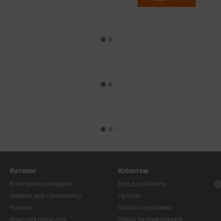
Каталог
Клієнтам
Електронні сигарети
Вхід до кабінету
Набори для самозамісу
Про нас
Рідини
Оплата і доставка
Комплектуючі для
Обмін та повернення