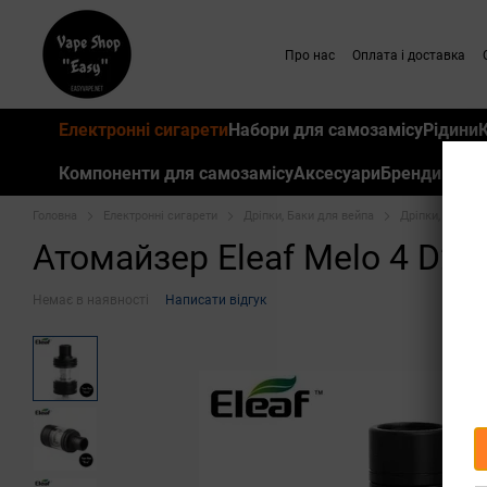
Перейти до основного контенту
Про нас
Оплата і доставка
Електронні сигарети
Набори для самозамісу
Рідини
Компоненти для самозамісу
Аксесуари
Бренди
Головна
Електронні сигарети
Дріпки, Баки для вейпа
Дріпки, Баки дл
Атомайзер Eleaf Melo 4 D22
Немає в наявності
Написати відгук