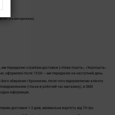
ності
аний (на випарниках)
0, ми передаємо службам доставки («Нова пошта», «Укрпошта»
ння, оформлені після 15:00 — ми передаємо на наступний день.
його збираємо і бронюємо, після чого відправляємо клієнту
повідомленням (тільки в робочий час магазину), в SMS
хідна інформація.
рмін доставки 1-3 днів, мінімальна вартість від 70 грн.