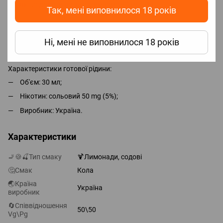
якщо додати весь, отримаємо 50 мг (5%).
Так, мені виповнилося 18 років
Для досягнення максимального смаку необхідно почекати 2-5
Ні, мені не виповнилося 18 років
днів, але парити можна відразу.
Характеристики готової рідини:
Об'єм: 30 мл;
Нікотин: сольовий 50 mg (5%);
Виробник: Україна.
Характеристики
🚬🍪🍒Тип смаку
🍹Лимонади, содові
🤔Смак
Кола
🌏Країна
Україна
виробник
🔄Співвідношення
50\50
Vg\Pg