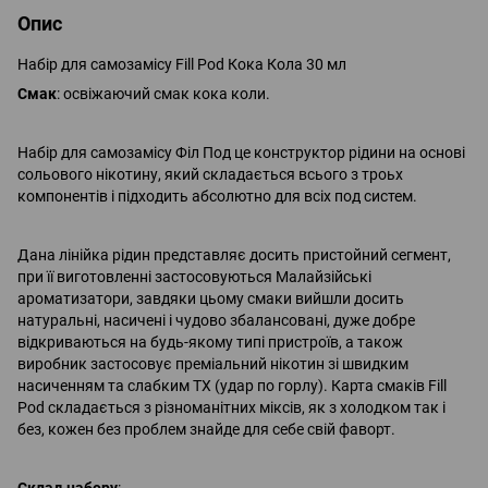
Опис
Набір для самозамісу Fill Pod Кока Кола 30 мл
Смак
: освіжаючий смак кока коли.
Набір для самозамісу Філ Под це конструктор рідини на основі
сольового нікотину, який складається всього з троьх
компонентів і підходить абсолютно для всіх под систем.
Дана лінійка рідин представляє досить пристойний сегмент,
при її виготовленні застосовуються Малайзійські
ароматизатори, завдяки цьому смаки вийшли досить
натуральні, насичені і чудово збалансовані, дуже добре
відкриваються на будь-якому типі пристроїв, а також
виробник застосовує преміальний нікотин зі швидким
насиченням та слабким ТХ (удар по горлу). Карта смаків Fill
Pod складається з різноманітних міксів, як з холодком так і
без, кожен без проблем знайде для себе свій фаворт.
Склад набору
: