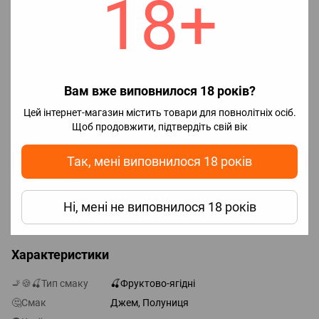
18+
Як змішати рідину In Bottle:
1. У флакон ароматизатором залити нікобустер (за потреби)
та гліцерин, після чого дуже добре збовтати.
2. Насолоджуватися смаком рідини.
Вам вже виповнилося 18 років?
*Для досягнення максимального смаку необхідно почекати 2-
Цей інтернет-магазин містить товари для повнолітніх осіб.
5 днів, але парити можна одразу.
Щоб продовжити, підтвердіть свій вік
Характеристики готової рідини:
Так, мені виповнилося 18 років
Об'єм: 30 мл;
Нікотин: сольовий 50 mg (5%);
Ні, мені не виповнилося 18 років
Виробник: Малайзія.
Характеристики
🚬🍪🍒Тип смаку
🍒Фруктово-ягідні
🤔Смак
Джем, Полуниця