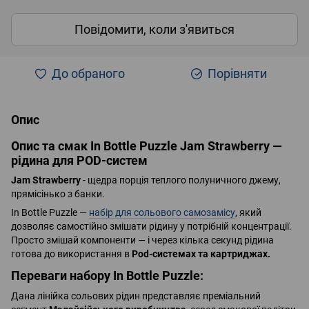
Повідомити, коли з'явиться
До обраного
Порівняти
Опис
Опис та смак In Bottle Puzzle Jam Strawberry —
рідина для POD-систем
Jam Strawberry
- щедра порція теплого полуничного джему,
прямісінько з банки.
In Bottle Puzzle —
набір для сольового самозамісу
, який
дозволяє самостійно змішати рідину у потрібній концентрації.
Просто змішай компоненти — і через кілька секунд рідина
готова до використання в
Pod-системах та картриджах.
Переваги набору In Bottle Puzzle:
Дана лінійка сольових рідин представляє преміальний