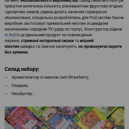
сегмент
Малайзійського виробництва
, серед смакової палітри
присутня величезна кількість різноманітних фруктово-ягідних
і десертних смаків, рідини досить насичені і прекрасно
збалансовані, спеціально розроблялись для Pod систем.Також
виробник застосовує преміальний нікотин зі швидким
насиченням і середнім ТХ (удар по горлу). Конструктор рідини
In Bottle
це ідеальний продукт на повсякденне
паріння,
стримані натуральні смаки
та
міцний
нікотин
швидко та смачно насичують,
не провокуючи парити
без зупинки.
Склад набору:
Ароматизатор зі смаком Jam Strawberry;
Гліцерин;
Нікобустер.