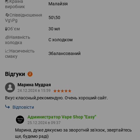
🌏Країна
Малайзія
виробник
🔄Співвідношення
50\50
Vg\Pg
🧪Об`єм
30 мл
🧊Наявність
С холодком
холодка
📈Насиченість
Збалансований
смаку
Відгуки
2
Марина Мудрая
24.12.2024 в 15:59
Вкус классный,рекомендую. Очень хороший сайт.
Відповісти
Администратор Vape Shop "Easy"
25.12.2024 в 09:37
Марина, дуже дякуємо за зворотній зв'язок, звертайтесь
ще, будемо раді)